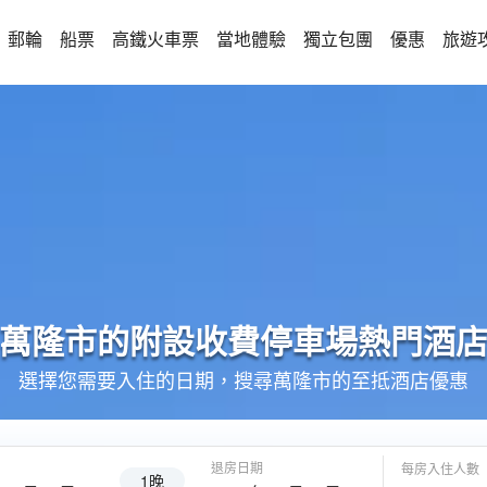
郵輪
船票
高鐵火車票
當地體驗
獨立包團
優惠
旅遊
萬隆市的
附設收費停車場
熱門酒
選擇您需要入住的日期，搜尋萬隆市的至抵酒店優惠
退房日期
每房入住人數
1晚