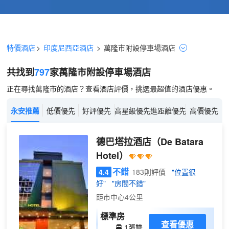
特價酒店
>
印度尼西亞酒店
>
萬隆市
附設停車場
酒店
共找到
797
家萬隆市
附設停車場
酒店
正在尋找萬隆市的酒店？查看酒店評價，挑選最超值的酒店優惠。
永安推薦
低價優先
好評優先
高星級優先
進距離優先
高價優先
德巴塔拉酒店
（De Batara
Hotel）
不錯
4.4
183則評價
"位置很
好"
"房間不錯"
距市中心4公里
標準房
查看優惠
1張雙