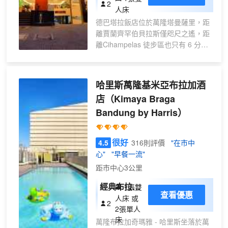
2
人床
德巴塔拉飯店位於萬隆塔曼薩里，距
離賈蘭齊罕伯貝拉斯僅咫尺之遙，距
離Cihampelas 徒步區也只有 6 分鐘
步行路程。 此SPA酒店距離Cipaganti
清真寺 0.5 英里（0.8 公里），距離
萬隆技術學院 0.8 英里（1.3 公
哈里斯萬隆基米亞布拉加酒
里）。 到全方位服務的 SPA 放鬆一
店
（Kimaya Braga
下；在這裏，您可以享受按摩。此酒
Bandung by Harris）
店的其他設施包括免費 WiFi、禮賓服
務和宴會廳。 要享用午餐或晚餐，您
可以去Cempaka Restaurant，餐廳
很好
4.5
316則評價
"在市中
主打國際美食。此外您還可以去咖啡
心"
"早餐一流"
館用餐，或者待在房間裏，享受 24
小時送餐服務。含免費早餐。 特色服
距市中心3公里
務/設施包括乾洗/洗衣服務、24 小時
經典布拉加
1張雙
前台服務和行李寄存。酒店設有收費
查看優惠
景觀房
人床 或
的限時往返機場班車，此外還提供免
2
2張單人
費自助停車。 有 43 間空調客房提供
床
萬隆布拉加奇瑪雅 - 哈里斯坐落於萬
LED 電視；您定能在旅途中找到家的