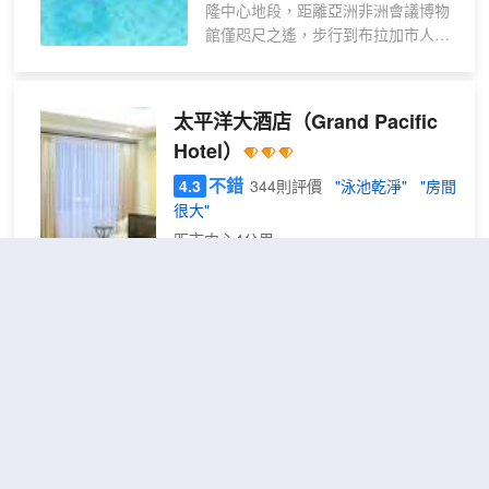
隆中心地段，距離亞洲非洲會議博物
舒適。提供免費無線網絡，方便您與
館僅咫尺之遙，步行到布拉加市人行
朋友保持聯繫；衞星頻道可滿足您的
道也不超過 10 分鐘。 此SPA酒店距
娛樂需求。浴室提供免費洗浴用品和
離蘇迪曼街晝夜市場 0.7 英里（1.1
拖鞋。便利設施包括電話，以及保險
公里），距離大清真寺 0.9 英里（1.4
箱和書桌。
太平洋大酒店
（Grand Pacific
公里）。 到全方位服務的 SPA 放鬆
Hotel）
一下；在這裏，您可以享受按摩。此
酒店的其他特色包括免費 WiFi、禮賓
不錯
4.3
344則評價
"泳池乾淨"
"房間
服務和遊樂廳/遊戲室。 您可以去
很大"
Streats Restaurant餐廳享用美味佳
距市中心4公里
餚，這裏供應午餐和晚餐，主打國際
美食。或者可以待在房間裏，享受 24
豪華
免費取消
查看優惠
小時送餐服務。您可以到酒吧/酒廊，
2張單人
雙床
2
點一杯喜歡的飲品，暢飲一番。每天
床
房
06:00 至 10:00 提供收費的自助式早
太平洋大酒店位於萬隆帕西爾卡里奇，距
餐。 特色服務/設施包括商務中心、
離伊斯坦納廣場和萬隆生活廣場不到 5 分
快速退房和大堂免費報紙。酒店提供
鐘步行路程。 此SPA酒店距離賈蘭齊罕伯
免費自助停車。 有 193 間客房提供
貝拉斯 0.5 英里（0.9 公里），距離哈桑
冰箱；您定能在旅途中找到家的舒
薩迪奇醫生綜合醫院 0.8 英里（1.2 公
適。提供免費無線網絡，方便您與朋
里）。 您可到 SPA 慰勞一下自己，這裏