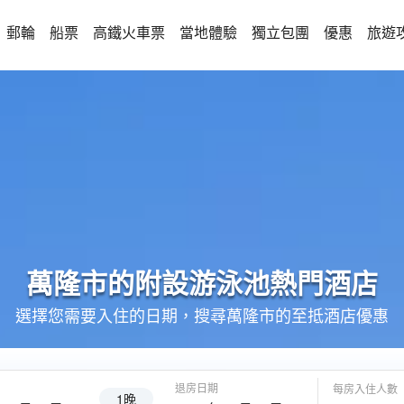
郵輪
船票
高鐵火車票
當地體驗
獨立包團
優惠
旅遊
萬隆市的
附設游泳池
熱門酒店
選擇您需要入住的日期，搜尋萬隆市的至抵酒店優惠
退房日期
每房入住人數
1晚