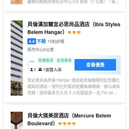
離費利斯路西塔尼亞中心 0.6 英里（1 公里），距離
，
與朋友保持聯繫；有線頻道可滿足您的娛
大教堂 0.7 英里（1 公里）。 您可充分利用酒店提供
1
樂需求。配備淋浴/盆浴組合的私人浴室提
的度假設施，例如室外游泳池、桑拿和24 小時健身
張
供免費洗浴用品和坐浴桶。便利設施包括
中心。此酒店還提供免費 WiFi、禮賓服務和野餐
貝倫漢加爾宜必思尚品酒店
（Ibis Styles
大
電話，以及保險箱和熨斗/熨衣板。
區。 您可以到酒店的餐廳大快朵頤；這裏供應午餐
床
Belem Hangar）
和晚餐。也可以待在房間裏，享受部分時段客房送餐
服務。在忙碌的一天後，不妨去酒吧/酒廊輕鬆一
不錯
4.4
15則評價
下。每日 07:00 至 10:00 提供免費的自助早餐。 特
距市中心6公里
色服務/設施包括商務中心、快速入住和快速退房。
有 53 間特色家居的客房提供迷你吧和LED 電視；您
標
免費取消
包含餐食
查看優惠
定能在旅途中找到家的舒適。提供免費無線網絡，方
準
1
1張雙人床
便您與朋友保持聯繫；有線頻道可滿足您的娛樂需
房
求。便利設施包括電話，以及保險箱和書桌。
宜必思尚品貝倫 Hangar 酒店是貝倫機場附近性價比
帶
超高的酒店。現代化的客房配備無線網絡、辦公桌和
雙
空調，提供最多可入住 3 人的家庭房。在 Fio da
人
Meada 餐廳享用出色的當地和巴西美食。酒店的其
床
他設施包括健身房、游泳池、活動區和停車場。
貝倫大道美居酒店
（Mercure Belem
Boulevard）