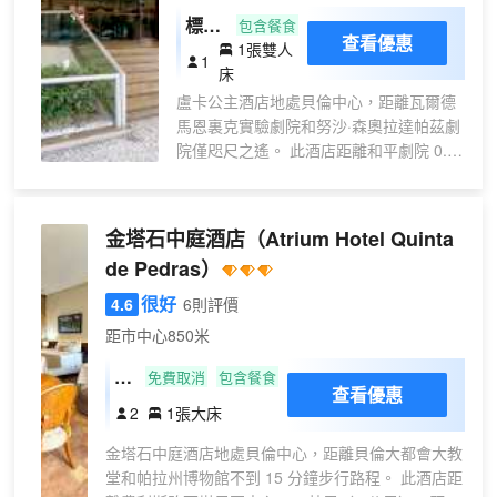
標準
包含餐食
查看優惠
1張雙人
雙人
1
床
間
盧卡公主酒店地處貝倫中心，距離瓦爾德
馬恩裏克實驗劇院和努沙·森奧拉達帕茲劇
院僅咫尺之遙。 此酒店距離和平劇院 0.3
英里（0.5 公里），距離Palacete
Bolonha (博洛尼亞宮) 0.6 英里（0.9 公
里）。 不妨享受按摩、身體護理和麪部護
金塔石中庭酒店
（Atrium Hotel Quinta
理，放鬆一下身心。此酒店的其他設施包
de Pedras）
括免費 WiFi、禮賓服務和美髮沙龍。 您可
以到酒店的Açai餐廳享用美味的午餐和晚
很好
4.6
6則評價
餐；也可以待在房間裏，享受 24 小時送
距市中心850米
餐服務。在忙碌的一天後，不妨去池畔酒
吧輕鬆一下。每日 05:00 至 10:00 提供免
商
免費取消
包含餐食
查看優惠
費的歐式早餐。 特色服務/設施包括商務中
務
2
1張大床
心、大堂免費報紙和乾洗/洗衣服務。酒店
雙
提供免費自助停車。 有 363 間空調客房提
金塔石中庭酒店地處貝倫中心，距離貝倫大都會大教
人
供迷你吧和液晶電視；您定能在旅途中找
堂和帕拉州博物館不到 15 分鐘步行路程。 此酒店距
房
到家的舒適。提供免費無線網絡，方便您