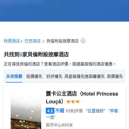
特價酒店
>
巴西酒店
>
貝倫
附設按摩
酒店
共找到
5
家貝倫
附設按摩
酒店
正在尋找貝倫的酒店？查看酒店評價，挑選最超值的酒店優惠。
永安推薦
低價優先
好評優先
高星級優先
進距離優先
高價優先
露卡公主酒店
（Hotel Princesa
Louçã）
不錯
4.2
53則評價
"位置很好"
"早餐
一流"
距市中心850米