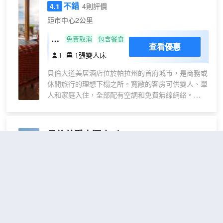
不錯
4.1
4則評價
距市中心2公里
標
免費取消
包含餐食
查看優惠
準
1
1張雙人床
大
貝倫大道美居酒店位於帕拉州的首府城市，是商務或
床
休閒旅行的理想下榻之所。寬敞的客房可供雙人、單
公
人和家庭入住，全部配有空調和免費無線網絡。
寓
Varanda Restô 咖啡廳在早餐、午餐和晚餐時段供應
一流的當地和國際美食。設有適合舉辦公司會議的活
動室和商務中心。在泳池邊放鬆身心，或在酒店健身
貝倫美爵大酒店
（Grand Mercure
房運動鍛鍊。
Belém do Pará）
3.8
3則評價
距市中心1公里
標
免費取消
包含餐食
查看優惠
準
1
2張雙人床
間