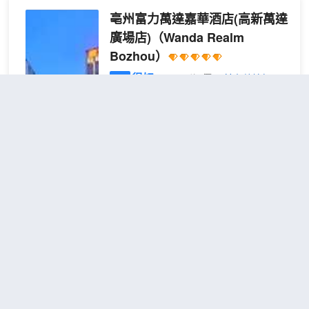
濕分
場所。
風格以温馨高貴，品味高雅、色調柔和為
亳州富力萬達嘉華酒店(高新萬達
離
酒店的多功能會議室及超大無柱的康萊宴
主，擁有完善的人性化配套設施，服務貼
會廳，恢弘大氣，設施設備先進齊全，可
廣場店)
（Wanda Realm
心周到，並能充分顯示出濃厚的文化底
同時舉辦各種高端會議、專題講座、培
Bozhou）
藴。
訓、集團酒會、婚宴等。
酒店大堂、電梯、餐廳、客房每一件陳列
很好
4.7
3,308則評價
"前台熱情好
酒店康樂健身中心為您提供先進的健身器
都精心搭配，哪怕是一個茶杯和生活小
客"
"早餐一流"
材和專業的服務，另設有健身房、桌球
件、都透漏出精緻；從視覺、聽覺、嗅
室、棋牌室、室內恒温游泳池等康樂設
距市中心2公里
覺、味覺、觸覺上帶給您感官上的享受。
施，是您強身健體、休閒娛樂的絕佳去
酒店設有精品大床、標間等特色房型，24
豪華
免費取消
處。豪華氣派的大堂內配有精品專賣店、
小時供應熱水及高速WIFI。特色化服務和
查看優惠
1張特大
大床
商務中心等設施，還有便利快捷的商務祕
2
自助早餐服務、咖啡茶點服務、是您出差
床
房
書、專職管家等服務。
旅行的不二之選！璞禾酒店，酒店用心為
亳州富力萬達嘉華酒店坐落於亳州市中心
(美
您服務，您在璞禾不只是過客！
商務區，毗鄰大型綜合購物中心亳州高新
國舒
萬達廣場，酒店周邊有四大藥材市場之一
達床
的 “康美中藥城”，距離亳州南湖公園、亳
墊）
州城市展覽館方便快捷，距離亳州4A級景
點花戲樓、曹操運兵道、華祖庵等乘車約
璞禾酒店(亳州萬達廣場亳州寶龍
20分鐘，成為亳州休閒及商務旅客青睞的
廣場店)
（Puhe Hotel (Bozhou
下榻之所。
Wanda Plaza Bozhou Baolong
酒店擁有各類高檔舒適的客房，客房面積