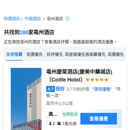
特價酒店
>
中國酒店
>
亳州
酒店
共找到
288
家亳州
酒店
正在尋找亳州的酒店？查看酒店評價，挑選最超值的酒店優惠。
永安推薦
低價優先
好評優先
高星級優先
進距離優先
高價優先
亳州康萊酒店(康美中藥城店)
（Colife Hotel）
很好
4.7
3,770則評價
"環境優雅"
"早
餐一流"
距市中心3公里
高級
免費取消
查看優惠
大床
2
1張大床
房