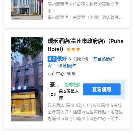
亳州康萊酒店位於建安路與紫苑路交匯
處。
亳州康萊酒店由康萊（中國）酒店管理公
司經營管理；是一家按國際星級標準裝
修，集客房、餐飲、會務、康樂於一體的
綜合性酒店。酒店擁有兩百餘間優雅舒
璞禾酒店(亳州市政府店)
（Puhe
適、風格典雅的客房，融現代豪華和舒適
Hotel）
實用為一體，配套設施完善，服務周到。
潮宴中餐廳位於酒店二層，以徽菜為基
很好
4.7
812則評價
"前台熱情好
礎，亳州本地菜為主導，配以川、湘、粵
客"
"環境優雅"
菜為輔助，融合藥都飲食文化，倡導綠
距市中心250米
色、天然、原汁原味、地道的飲食理念，
講究原生態食材，藥膳烹調，順應四季節
豪華
免費取消
查看優惠
氣食養之道，呈現南北美食之精華。環境
2張單人
雙床
2
優雅的中式零點大廳，9間專屬VIP包廂，
床
房|m
盡享私密尊貴的用餐體驗，是您商務宴
璞禾酒店(亳州市政府店)位於亳州市譙城
ini冰
請、朋友相聚之地。源素全日制餐廳環境
區希夷大道，酒店地理位置優越，酒店靠
箱
優雅，為您提供風格獨特的異域美食；別
近亳州市政府和亳州市政務中心，鬧中取
+衞
具風格的茶語吧提供精選咖啡、傳統名
靜，毗鄰亳州市汽車南站，交通便捷。
浴乾
茶、特色小食等，是您小憩、會友的上佳
璞禾酒店裝修藝術別緻、還璞回原，酒店