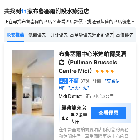
共找到
11
家布魯塞爾
附設水療
酒店
正在尋找布魯塞爾的酒店？查看酒店評價，挑選最超值的酒店優惠。
永安推薦
低價優先
好評優先
高星級優先
進距離優先
高價優先
布魯塞爾中心米迪鉑爾曼酒
店
（Pullman Brussels
Centre Midi）
不錯
4.3
378則評價
"交通便
利"
"近火車站"
Midi District
距市中心2公里
經典雙床房
查看優惠
2張單
2
人床
在布魯塞爾鉑爾曼酒店預訂您的商務
和休閒住宿，享受國際車站中心的寧