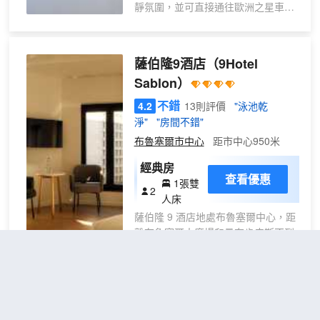
靜氛圍，並可直接通往歐洲之星車
站。我們提供 1,000 平方米振奮人
心、相互連通的模塊化會議與研討會
空間，助您成功舉辦各類活動。酒店
薩伯隆9酒店
（9Hotel
交通便利，位於布魯塞爾南站核心地
Sablon）
段，距離高速公路出口僅 4 公里。
不錯
4.2
13則評價
"泳池乾
淨"
"房間不錯"
布魯塞爾市中心
距市中心950米
經典房
查看優惠
1張雙
2
人床
薩伯隆 9 酒店地處布魯塞爾中心，距
離布魯塞爾大廣場和曼奈肯皮斯不到
10 分鐘步行路程。 此酒店距離路易
斯大道 0.6 英里（0.9 公里），距離
布魯塞爾聖誕市場 1.5 英里（2.5 公
里）。 一定要享受一下室內游泳池、
福堡21
（Faubourg 21）
熱水浴缸和桑拿等度假設施。此酒店