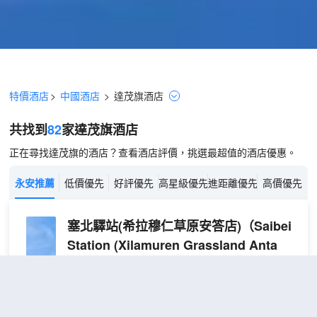
特價酒店
>
中國酒店
>
達茂旗
酒店
共找到
82
家達茂旗
酒店
正在尋找達茂旗的酒店？查看酒店評價，挑選最超值的酒店優惠。
永安推薦
低價優先
好評優先
高星級優先
進距離優先
高價優先
塞北驛站(希拉穆仁草原安答店)
（Saibei
Station (Xilamuren Grassland Anta
Branch)）
很好
4.5
305則評價
"環境優雅"
"景觀一流"
距市中心78公里