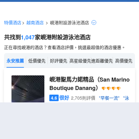
特價酒店
>
越南酒店
>
峴港
附設游泳池
酒店
共找到
1,047
家峴港
附設游泳池
酒店
正在尋找峴港的酒店？查看酒店評價，挑選最超值的酒店優惠。
永安推薦
低價優先
好評優先
高星級優先
進距離優先
高價優先
峴港聖馬力諾精品
（San Marino
Boutique Danang）
很好
4.6
2,705則評價
"早餐一流"
"泳
池乾淨"
邁可海灘
距市中心3公里
高級
包含餐食
查看優惠
2張單人
雙床
2
床