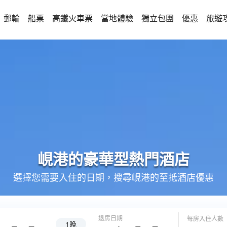
郵輪
船票
高鐵火車票
當地體驗
獨立包團
優惠
旅遊
峴港的
豪華型
熱門酒店
選擇您需要入住的日期，搜尋峴港的至抵酒店優惠
退房日期
每房入住人數
1晚