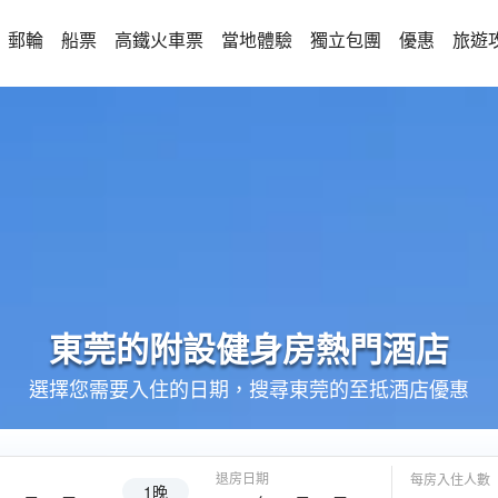
郵輪
船票
高鐵火車票
當地體驗
獨立包團
優惠
旅遊
東莞的
附設健身房
熱門酒店
選擇您需要入住的日期，搜尋東莞的至抵酒店優惠
退房日期
每房入住人數
1晚