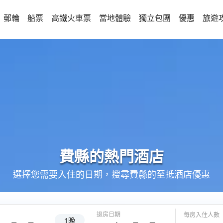
郵輪
船票
高鐵火車票
當地體驗
獨立包團
優惠
旅遊
費縣的
熱門酒店
選擇您需要入住的日期，搜尋費縣的至抵酒店優惠
退房日期
每房入住人數
1晚