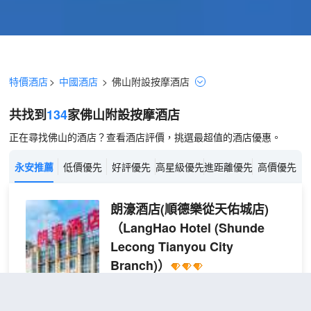
特價酒店
>
中國酒店
>
佛山
附設按摩
酒店
共找到
134
家佛山
附設按摩
酒店
正在尋找佛山的酒店？查看酒店評價，挑選最超值的酒店優惠。
永安推薦
低價優先
好評優先
高星級優先
進距離優先
高價優先
朗濠酒店(順德樂從天佑城店)
（LangHao Hotel (Shunde
Lecong Tianyou City
Branch)）
很好
4.6
882則評價
"前台熱情好
客"
"泊車方便"