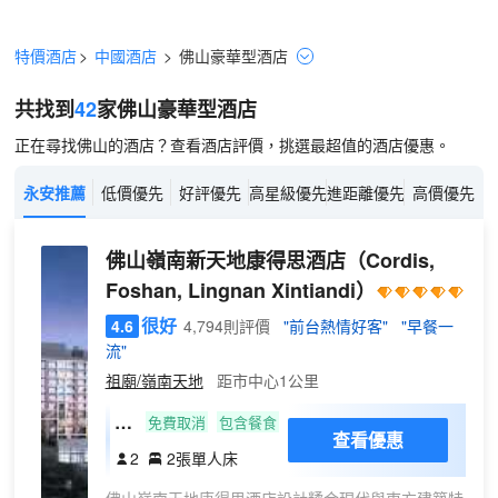
特價酒店
>
中國酒店
>
佛山
豪華型
酒店
共找到
42
家佛山
豪華型
酒店
正在尋找佛山的酒店？查看酒店評價，挑選最超值的酒店優惠。
永安推薦
低價優先
好評優先
高星級優先
進距離優先
高價優先
佛山嶺南新天地康得思酒店
（Cordis,
Foshan, Lingnan Xintiandi）
很好
4.6
4,794則評價
"前台熱情好客"
"早餐一
流"
祖廟/嶺南天地
距市中心1公里
高
免費取消
包含餐食
查看優惠
級
2
2張單人床
雙