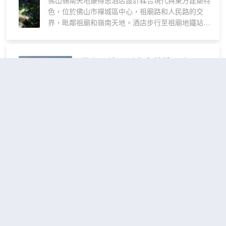
佛山嶺南天地康得思酒店設計糅合現代與東方建築特
床
色，位於佛山市禪城區中心，祖廟路和人民路的交
客
界，毗鄰祖廟和嶺南天地。酒店步行至祖廟地鐵站約
房
8分鐘，前往廣州白雲國際機場約1小時車程。 酒店
擁有多套客房、套房和雙卧別墅，面積42平方米至
218平方米，空間寬敞，均配備私人陽台，可眺望佛
佛山順德羅浮宮索菲特酒店
山嶺南天地或市中心。行政樓層設於15、16樓，為
（Sofitel Foshan Shunde）
品味獨特的賓客提供個性化尊享禮遇。 賓客可在温
馨舒適的大堂酒廊享用下午茶，在嶺南·私宴慢品早
茶點心及本地定製美饌；或到全日制餐廳嶺南·市
超棒
4.8
5,095則評價
"前台熱情好
集，品嚐令人垂涎的寰宇自助餐、備受歡迎的零點佳
客"
"早餐一流"
餚。酒店珍視每一場重要慶典，宴席場地面積超過
佛山世紀蓮體育中心/國際體育文化演藝中
2100平方米，包括專為摯心婚宴禮而設的「天地禮
心
距市中心9公里
堂」，靈活多變的康得思大宴會廳和8間設備齊全的
嶺南廳。呵護賓客身心健康，酒店設備先進的健身中
豪華
包含餐食
心以及28米長半天幕設計的室內恒温泳池，是賓客舒
查看優惠
2張單人
現代
2
展身心、收穫輕鬆的好去處。 康得思酒店重視賓客
床
風格
的身心愉悅與環境保育，特別構思以瀕危動物小熊貓
酒店位於傢俱城核心地帶——樂從河濱南
雙床
為主題的吉祥物「康迪」(Cody)，作為康得思兒童天
路，毗鄰羅浮宮、順聯、皇朝等傢俱賣
房
地的品牌大使。客房內，酒店為每位小賓客準備了康
場，酒店地理位置優越，交通便捷，可輕
得思兒童專屬迎賓卡、拖鞋、兒童牙刷和浴衣, 為家