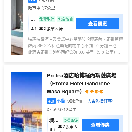
費）。 酒店設有 2 間餐廳，您可以選擇一
距市中心7公里
家簡單吃一點，也可以待在房間裏，享受
24 小時送餐服務。此外咖啡館還供應美味
單
免費取消
包含餐食
查看優惠
點心。忙碌了一天後，可以去酒吧/酒廊或
人
1
2張單人床
池畔酒吧小酌一番，輕鬆一下。每天
房
06:30 至 10:00 提供收費的自助式早餐。
特羅特羅酒店及會議中心坐落於哈博羅內，距離蓋博
特色服務/設施包括商務中心、乾洗/洗衣服
羅內ISKCON和遊樂城購物中心不到 10 分鐘車程。
務和24 小時前台服務。這家酒店的活動設
此酒店距離三迪科西紀念碑 3.6 英里（5.8 公里），
施包括會議中心和會議室。24 小時往返機
距離哈博羅內政府飛地 4.3 英里（6.9 公里）。 享受
場班車是免費的。 有 203 間空調客房提供
按摩和麪部護理，款待一下自己。一定要去體驗3 個
迷你吧和平板電視；您定能在旅途中找到
室外游泳池和健身俱樂部等度假設施。此酒店的其他
Protea酒店哈博羅內瑪薩廣場
家的舒適。提供免費無線網絡，方便您與
特色包括免費 WiFi、禮賓服務和美髮沙龍。 酒店設
朋友保持聯繫。浴室提供淋浴/盆浴組合，
（Protea Hotel Gaborone
有 2 間餐廳，您可以選擇一家簡單吃一點，也可以待
配有大花灑淋浴噴頭和免費洗浴用品。便
Masa Square）
在房間裏，享受部分時段客房送餐服務。忙碌了一天
利設施包括電話，以及保險箱和書桌。
後，可以去酒吧/酒廊或池畔酒吧小酌一番，輕鬆一
不錯
4.0
9則評價
"房東熱情好客"
下。每日 06:30 至 09:30 提供免費的全套早餐。 特
距市中心10公里
色服務/設施包括24 小時商務中心、24 小時前台服務
和多語言服務。24 小時往返機場班車是免費的。 有
城景
免費取消
84 間客房提供冰箱；您定能在旅途中找到家的舒
查看優惠
2張單人
雙床
1
適。提供免費無線網絡，方便您與朋友保持聯繫；衞