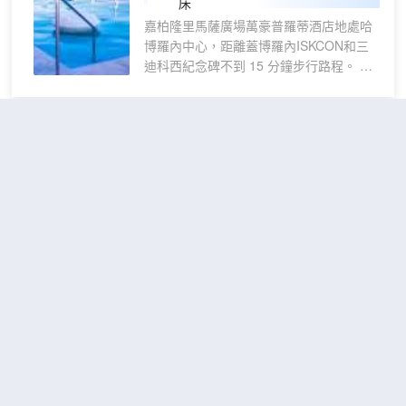
床
房
星頻道可滿足您的娛樂需求。私人浴室提供免費洗浴
嘉柏隆里馬薩廣場萬豪普羅蒂酒店地處哈
用品和吹風機。便利設施包括保險箱和書桌；而且每
博羅內中心，距離蓋博羅內ISKCON和三
天提供客房服務。
迪科西紀念碑不到 15 分鐘步行路程。 此
家居型酒店距離哈博羅內政府飛地 1.6 英
里（2.5 公里），距離國家博物館 1.9 英
里（3.1 公里）。 您可充分利用室外游泳
53A 豪華民宿
（53A Luxury
池等度假設施，或者到屋頂露台和花園欣
Bed & Breakfast）
賞美景。此酒店的其他特色包括免費
WiFi、禮賓服務和保姆服務（收費）。住
超棒
5.0
客可搭乘收費區內班車前往附近目的地。
距市中心6公里
要享用午餐或晚餐，您可以去Don
Carlos，餐廳主打地中海菜。此外您還可
豪華雙人間
查看優惠
以去咖啡館用餐，或者待在房間裏，享受
1張大
1
24 小時送餐服務。歡迎光臨酒吧/酒廊，
床
喝一杯，放鬆一下；此外還有 2 間池畔酒
53A 豪華民宿位於哈博羅內，距離遊
吧供您選擇。 特色服務/設施包括免費高速
樂城購物中心和蓋博羅內ISKCON不
有線上網、24 小時商務中心和豪華轎車或
到 10 分鐘車程。 此豪華民宿距離三
公務車服務。這家酒店的活動設施包括會
迪科西紀念碑 4.7 英里（7.5 公
議中心和會議室。24 小時往返機場班車是
里），距離哈博羅內政府飛地 5.3 英
免費的。 有 182 間客房提供冰箱和平板電