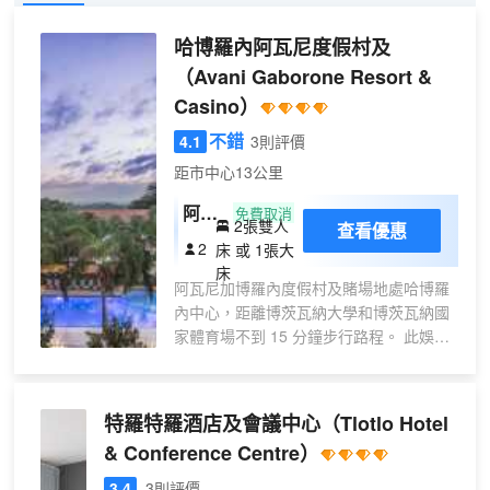
哈博羅內阿瓦尼度假村及
（Avani Gaborone Resort &
Casino）
不錯
4.1
3則評價
距市中心13公里
阿瓦
免費取消
2張雙人
查看優惠
尼房
2
床 或 1張大
床
阿瓦尼加博羅內度假村及賭場地處哈博羅
內中心，距離博茨瓦納大學和博茨瓦納國
家體育場不到 15 分鐘步行路程。 此娛樂
場酒店距離國家博物館 1.3 英里（2.2 公
里），距離塞隆德拉保護區 1.5 英里（2.4
公里）。 您可選擇直奔娛樂場；或者先享
特羅特羅酒店及會議中心
（Tlotlo Hotel
受室外網球場和室外游泳池等其他度假設
& Conference Centre）
施，等到覺得好運降臨再去。此酒店還提
供免費 WiFi、禮賓服務和保姆服務（收
3.4
3則評價