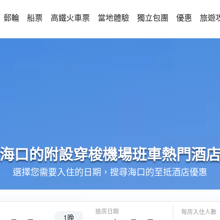
郵輪
船票
高鐵火車票
當地體驗
獨立包團
優惠
旅遊
海口的
附設穿梭機場班車
熱門酒
選擇您需要入住的日期，搜尋海口的至抵酒店優惠
退房日期
每房入住人數
1晚