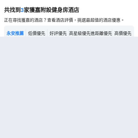
共找到
3
家獲嘉
附設健身房
酒店
正在尋找獲嘉的酒店？查看酒店評價，挑選最超值的酒店優惠。
永安推薦
低價優先
好評優先
高星級優先
進距離優先
高價優先
宜來四季酒店
（Yilai Siji
Hotel）
超棒
4.9
154則評價
"環境優雅"
"性價
比高"
距市中心2公里
宜來
免費取消
查看優惠
2張雙人
隨心
2
床
居
（舒
睡床
格林豪泰酒店(新鄉市獲嘉縣人民法院店)
墊