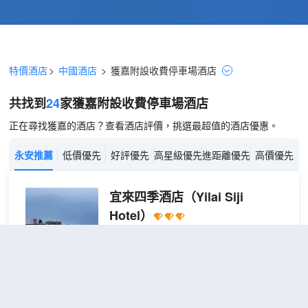
特價酒店
>
中國酒店
>
獲嘉
附設收費停車場
酒店
共找到
24
家獲嘉
附設收費停車場
酒店
正在尋找獲嘉的酒店？查看酒店評價，挑選最超值的酒店優惠。
永安推薦
低價優先
好評優先
高星級優先
進距離優先
高價優先
宜來四季酒店
（Yilai Siji
Hotel）
超棒
4.9
153則評價
"環境優雅"
"性價
比高"
距市中心2公里
宜來
免費取消
查看優惠