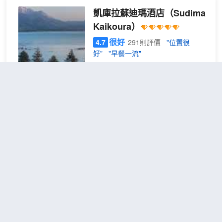
凱庫拉蘇迪瑪酒店
（Sudima
Kaikoura）
很好
4.7
291則評價
"位置很
好"
"早餐一流"
距市中心1公里
豪華雙床房
查看優惠
2張雙
2
人床
Sudima Kaikōura 酒店位於海岸線
上，是一家 5 星級酒店，可欣賞到壯
麗的山景和海景。酒店距離小鎮的零
售中心以及主要活動和景點預訂中心
僅幾步之遙。酒店擁有先進的設施，
是凱庫拉其中一家規模和品質如此之
昏暗小屋背包客旅舍
（Dusky
高的酒店，是該地區遊客的理想下榻
Lodge）
之地
不錯
4.0
15則評價
"泳池一流"
"泳池
乾淨"