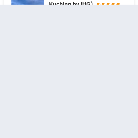
Kuching by IHG）
很好
4.5
47則評價
"體驗一流"
"房間
不錯"
距市中心3公里
標準
免費取消
查看優惠
1張特大
特大
2
床
床房
IHG旗下的voco古晉 位於古晉，地處商務
區，距離古晉河濱公園和第一城購物中心
不到 10 分鐘車程。 此豪華酒店距離古晉
富麗華綜合購物廣場 1.5 英里（2.5 公
里），距離友誼公園 2 英里（3.1 公
里）。 一定要享受一下室外游泳池和24
布蒂永濱江大酒店
（Puteri
小時健身中心等度假設施。此酒店的其他
Wing - Riverside Majestic
設施包括免費 WiFi、禮賓服務和禮品店/報
Hotel）
攤。 您可以到餐廳享用一頓美餐；也可以
去咖啡館吃些點心。或者可以待在房間
不錯
4.4
338則評價
"早餐一
裏，享受酒店的 24 小時送餐服務。忙碌
流"
"景觀一流"
了一天後，可以去酒吧/酒廊或池畔酒吧小