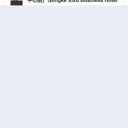
中心店)
（Bingke Xixu Business Hotel
(Kuitun Government Store)）
不錯
4.3
232則評價
"性價比高"
"位置方便"
距市中心500米
特
免費取消
包含餐食
查看優惠
惠
2
2張單人床
雙
酒店坐落於城市核心商圈，步行可抵達城市地標與特
人
色美食街，既能便捷融入都市活力，又可獨享一份鬧
間
中取靜的從容。 客房融合現代美學和實用設計，定
製床墊搭配親膚床品，明亮大窗引入充足自然光，房
間可遠眺城市景觀。從大床到豪華家庭房，多樣的房
型滿足不同需求，客房內高速WiFi、智能控温系統、
奎屯友好購物中心團結南街亞朵
一應俱全，細節之處盡顯貼心。
酒店
（Atour Hotel Tuanjie
South Street, Kuitun Youhao
Shopping Center）
很好
4.7
2,047則評價
"早餐一流"
"前