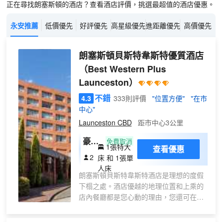
正在尋找朗塞斯頓的酒店？查看酒店評價，挑選最超值的酒店優惠。
永安推薦
低價優先
好評優先
高星級優先
進距離優先
高價優先
朗塞斯頓貝斯特韋斯特優質酒店
（Best Western Plus
Launceston）
不錯
4.3
333則評價
"位置方便"
"在市
中心"
Launceston CBD
距市中心3公里
豪華
免費取消
1張特大
查看優惠
房
2
床 和 1張單
(帶
人床
朗塞斯頓貝斯特韋斯特酒店是理想的度假
浴
下榻之處。酒店優越的地理位置和上乘的
缸,
店內餐廳都是您心動的理由，您還可在招
一張
牌 Tram Bar 酒吧中觀賞約在1911年製造
特大
的朗塞斯頓有軌電