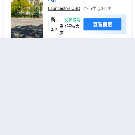
中心"
線網絡，方便您與朋友保持聯繫。浴
Launceston CBD
距市中心3公里
室提供淋浴設施和吹風機。
高級
免費取消
查看優惠
1張特大
特大
2
床
床房
勞切斯頓大總管酒店坐落於朗塞斯頓中心
地段，距離城市公園和塔斯馬尼亞設計中
心僅咫尺之遙。 此豪華酒店距離艾伯特音
樂廳會展中心 0.2 英里（0.3 公里），距
離公主劇院 0.2 英里（0.4 公里）。 您可
利用免費 WiFi、禮賓服務和婚慶服務等便
美居朗塞斯頓酒店
利服務和設施。此酒店的其他特色包括附
（Mercure Launceston）
近健身設施的優惠折扣和舞廳。 您可以到
酒店的Avenue Restaurant餐廳用餐，這
裏供應午餐和晚餐。此外您還可以去咖啡
不錯
4.3
119則評價
"房間不
館用餐，或者待在房間裏，享受 24 小時
錯"
"泊車方便"
送餐服務。您可以到酒吧/酒廊，點一杯喜
Launceston CBD
距市中心3公里
歡的飲品，暢飲一番。自助式早餐（收
費）供應時間為：週一至週五 06:30 至
經典特大床
10:00，週末 06:30 至 10:30。 特色服務/
查看優惠