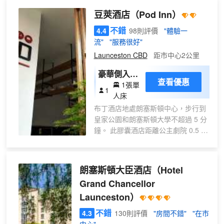
床和
車 (Launceston Tram)。酒店的餐廳和酒
豆莢酒店
（Pod Inn）
一張
吧不僅提供優越的店內就餐環境，還有24
單人
小時客房服務菜單。酒店位於繁華
不錯
4.4
98則評價
"體驗一
床)
的 Earl Street 街，步行兩分鐘即可抵達購
流"
"服務很好"
物區和商場，在此銀行、藥店、咖啡廳、
Launceston CBD
距市中心2公里
劇院、餐廳等設施服務一應俱全。從酒店
豪華側入式
可步行抵達Tassie Hawks 球隊的主
查看優惠
場 Aurora Stadium 體育場、著名
1張單
膠囊單人床
1
的 Gorge 景區、野餐場地和日本獼猴棲息
人床
的朗塞斯頓城市公園。朗塞斯頓位於塔馬
布丁酒店地處朗塞斯頓中心，步行到
谷中，是澳大利亞第三古老的城市。市內
皇家公園和朗塞斯頓大學不超過 5 分
建築文物林立，可讓觀賞者大飽眼福。
鐘。 此膠囊酒店距離公主劇院 0.5 英
里（0.8 公里），距離朗塞斯頓水上
運動中心 1.2 英里（1.9 公里）。 您
可利用免費 WiFi和旅遊/票務服務等
朗塞斯頓大臣酒店
（Hotel
便利服務和設施。 特色服務/設施包
Grand Chancellor
括多語言服務、行李寄存和洗衣設
Launceston）
施。酒店提供收費自助停車。 7 間空
調客房定能讓您在旅途中找到家的舒
不錯
4.3
130則評價
"房間不錯"
"在市
適。在公用廚房中做飯。提供免費無