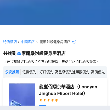
特價酒店
>
中國酒店
>
龍巖
附設健身房
酒店
共找到
85
家龍巖
附設健身房
酒店
正在尋找龍巖的酒店？查看酒店評價，挑選最超值的酒店優惠。
永安推薦
低價優先
好評優先
高星級優先
進距離優先
高價優先
龍巖佰翔京華酒店
（Longyan
Jinghua Fliport Hotel）
很好
4.7
3,993則評價
"前台熱情好