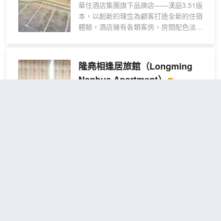
華住酒店集團旗下品牌店——漢庭3.51版
大單
本，以創新的理念為顧客打造全新的住宿
人床
體驗，酒店擁有各類客房，房間配色淡雅
+零
米色系安靜温馨，燈光設計3000K接近於
壓床
自然光，入戶換鞋凳，掛衣杆，洗手枱，
墊
依照客人進門的使用順序設置；衞生間乾
隆堯相逢居旅館
（Longming
+舒
濕分離，功能區更開闊寬敞，一體台盆開
壓記
Nanhua Apartment）
模定製一次成型；馬桶採用一體式電熱功
憶
能；睡眠區將電話板集成在床頭背板上“一
超棒
4.9
5則評價
枕）
鍵呼叫”前台；房間配備智能小帥電視系
距市中心1公里
統，支持一鍵投屏；全新的3.51產品，高
顏值、自動化、便利操作，將成為14億國
標準
免費取消
查看優惠
民的遠親和近鄰。
1張單人
單間
1
床
位於隆堯，2021-06-01裝修的隆堯南滸公
寓，將是您旅途中的不二選擇。
酒店提供的休閒設施，旨在為旅客營造多
姿多彩、奢華完美的住宿體驗。