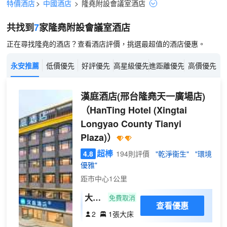
特價酒店
>
中國酒店
>
隆堯
附設會議室
酒店
共找到
7
家隆堯
附設會議室
酒店
正在尋找隆堯的酒店？查看酒店評價，挑選最超值的酒店優惠。
永安推薦
低價優先
好評優先
高星級優先
進距離優先
高價優先
漢庭酒店(邢台隆堯天一廣場店)
（HanTing Hotel (Xingtai
Longyao County Tianyi
Plaza)）
超棒
4.8
194則評價
"乾淨衞生"
"環境
優雅"
距市中心1公里
大床
免費取消
查看優惠
房
2
1張大床
（超