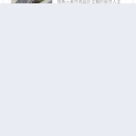
懷舊元素作為設計主軸的葡京人主
題，共提供574間客房及套房，客房
設計融合舊式商店鐵閘裝置及澳門舊
照等，呈現澳門從過去到現在的演
變。
澳門金皇冠中國大酒店
（Golden Crown China
Hotel）
不錯
4.2
4,273則評價
"交通便
利"
"近機場"
距市中心5公里
標準雙床房
查看優惠
2張單
2
人床
澳門金皇冠中國大酒店位於澳門國際
機場對面，距離凼仔客運碼頭及港澳
碼頭只需5分鐘及15分鐘車程，距離
橫琴口岸及澳門關閘口岸亦只需10分
鐘及20分鐘車程。酒店背靠大潭山郊