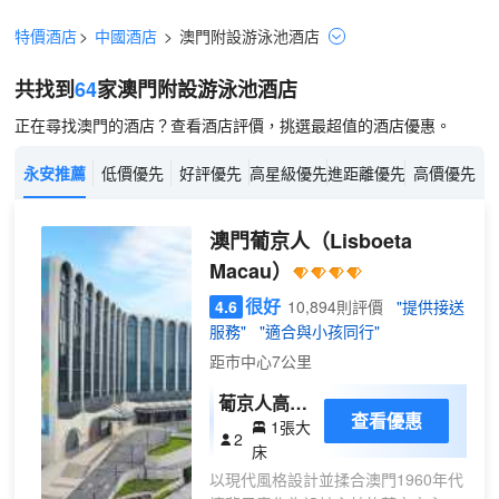
特價酒店
>
中國酒店
>
澳門
附設游泳池
酒店
共找到
64
家澳門
附設游泳池
酒店
正在尋找澳門的酒店？查看酒店評價，挑選最超值的酒店優惠。
永安推薦
低價優先
好評優先
高星級優先
進距離優先
高價優先
澳門葡京人
（Lisboeta
Macau）
很好
4.6
10,894則評價
"提供接送
服務"
"適合與小孩同行"
距市中心7公里
葡京人高級
查看優惠
1張大
大床房-無
2
床
障礙客房
以現代風格設計並揉合澳門1960年代