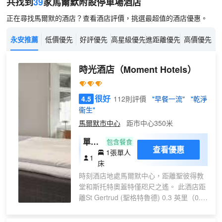
共找到
39
家馬爾默
附設停車場
酒店
正在尋找馬爾默的酒店？查看酒店評價，挑選最超值的酒店優惠。
永安推薦
低價優先
好評優先
高星級優先
進距離優先
高價優先
時光酒店
（Moment Hotels）
很好
4.5
112則評價
"早餐一流"
"乾淨
衞生"
馬爾默市中心
距市中心350米
單人
包含餐食
查看優惠
1張單人
房
1
床
（無
時刻酒店地處馬爾默中心，距離聖彼得教
窗）
堂和斯托特奧蓋特僅咫尺之遙。 此酒店距
離St Gertrud (聖格特魯德) 0.3 英里（0.4
公里），距離索特茲卡木屋 0.3 英里（0.5
公里）。 您可到露台欣賞美景，還可利用