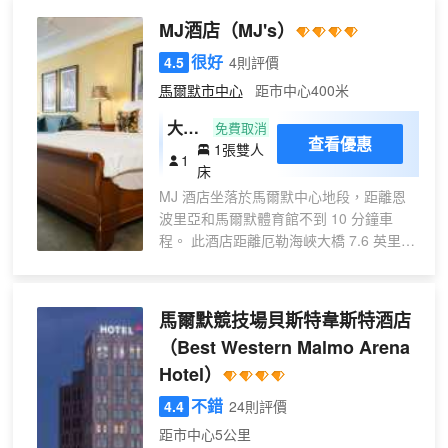
免費 WiFi和宴會廳等服務和設施。 免費歐
MJ酒店
（MJ's）
式早餐供應時間為：週一至週五 06:30 至
09:30，週末 07:00 至 10:00。 特色服務/
很好
4.5
4則評價
設施包括快速退房、24 小時前台服務和多
馬爾默市中心
距市中心400米
語言服務。酒店提供收費自助停車。 有
大型
150 間客房提供加熱地板和平板電視。提
免費取消
查看優惠
供免費無線網絡，方便您與朋友保持聯
1張雙人
房
1
繫。
床
MJ 酒店坐落於馬爾默中心地段，距離恩
波里亞和馬爾默體育館不到 10 分鐘車
程。 此酒店距離厄勒海峽大橋 7.6 英里
（12.2 公里），距離形式/設計中心 0.2 英
里（0.4 公里）。 您可充分利用桑拿等度
假設施，此外還有免費 WiFi和大堂壁爐
馬爾默競技場貝斯特韋斯特酒店
等。藉助收費的區內班車，您可方便前往
（Best Western Malmo Arena
附近的景點。 您可以到餐廳享用一頓美
Hotel）
餐，也可以待在房間裏，享受酒店的部分
時段客房送餐服務。您可以到酒吧/酒廊，
不錯
4.4
24則評價
點一杯喜歡的飲品，暢飲一番。自助式早
距市中心5公里
餐（收費）供應時間為：週一至週五