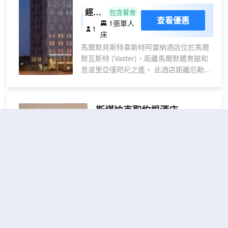
07:00 至 10:00，週末 07:00 至 10:30。
經濟
包含餐食
特色服務/設施包括乾洗/洗衣服務、24 小
查看優惠
1張單人
房，
1
時前台服務和多語言服務。計劃在馬爾默
床
一張
舉辦活動？這家酒店擁有 40 平方米（431
馬爾默貝斯特韋斯特阿雷納酒店位於馬爾
單人
平方英尺）的空間，包括會議中心和會議
默瓦斯特 (Vaster)，距離馬爾默體育館和
床，
室。酒店提供收費自助停車。 有 83 間客
恩波里亞僅咫尺之遙。 此酒店距離厄勒海
禁煙
房提供迷你吧；您定能在旅途中找到家的
峽大橋 4.4 英里（7 公里），距離馬爾默
（步
舒適。您的加厚層卧床備有羽絨被和高檔
展覽及會議中心 0.2 英里（0.3 公里）。
床上用品。提供免費無線網絡，方便您與
入式
您可充分利用酒店提供的度假設施，例如
朋友保持聯繫；有線頻道可滿足您的娛樂
斯堪迪克聖約根酒店
淋
桑拿、健身中心和自行車租賃。此酒店的
需求。私人浴室提供免費洗浴用品和吹風
浴）
（Scandic S:t Jörgen）
其他設施包括免費 WiFi、禮賓服務和宴會
機。
廳。 您可以到服務馬爾默貝斯特韋斯特阿
雷納酒店住客的Nilssons Restaruang &
不錯
4.4
83則評價
"早餐一
bar享用美餐；也可以去小吃吧/熟食店逛
流"
"房間不錯"
逛。想放鬆一下？這裏有 2 間酒吧/酒廊供
馬爾默市中心
距市中心200米
您選擇，可以小酌幾杯，輕鬆一下。週一
至週五 06:30 至 09:30 提供免費的自助早
無窗單人房
餐。 特色服務/設施包括商務中心、24 小
查看優惠
1張單
1
時前台服務和行李寄存。酒店提供收費自
人床
助停車。 酒店有 395 間客房，提供平板電