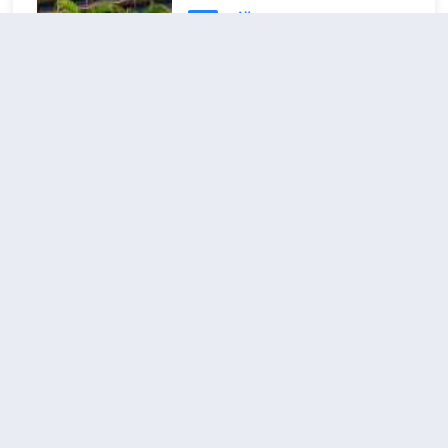
不錯
4.2
11則評價
"體驗一流"
距市中心40公里
塔樓標準特
查看優惠
1張特
大床間
2
大床
皇家拉海納度假村及洋房位於卡納帕
裏，緊鄰海灘，步行到卡阿納帕利海
灘和黑巖不超過 15 分鐘。 此海灘酒
店距離捕鯨人村購物中心 0.9 英里
（1.4 公里），距離卡亞那帕利高爾
夫球場 1.1 英里（1.8 公里）。 到全
茂宜灣別墅希爾頓分時度假
方位服務的 SPA 放鬆一下；在這裏，
俱樂部
（Hilton Grand
您可以享受按摩、身體護理和麪部護
Vacations Club Maui Bay
理。一定要去體驗2 個室外游泳池、
室外網球場和健身中心等度假設施。
Villas）
此酒店的其他特色包括免費 WiFi、禮
不錯
4.1
11則評價
賓服務和酒店內購物。如果想去購
物，您可以搭乘免費班車。 您可以去
Kalepolepo Beach
距市中心14公里
Lahaina Noon餐廳一邊享用美味佳