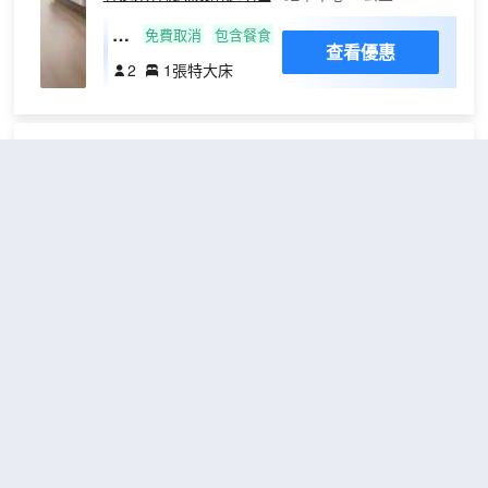
星
免費取消
包含餐食
查看優惠
米
2
1張特大床
大
床
房
山澤居野奢桃林庭院度假民宿
（Sanzee
Luxury wilderness courtyard）
超棒
4.9
21則評價
"景觀一流"
"體驗一流"
林芝米林機場及附近地區
距市中心7公里
雪
免費取消
包含餐食
查看優惠
山
2
1張大床
觀
景
大
平措康桑雪裏桃花度假莊園(索鬆
床
房
南迦巴瓦店)