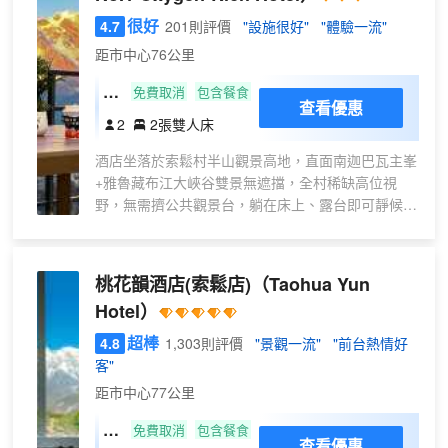
很好
4.7
201則評價
"設施很好"
"體驗一流"
距市中心76公里
標
免費取消
包含餐食
查看優惠
準
2
2張雙人床
雙
酒店坐落於索鬆村半山觀景高地，直面南迦巴瓦主峯
床
+雅魯藏布江大峽谷雙景無遮擋，全村稀缺高位視
房
野，無需擠公共觀景台，躺在床上、露台即可靜候日
（
照金山與星空雲海。 全屋配備醫用級24小時彌散式
醫
供氧+全屋恒温地暖，有效緩解高反不適，老人、小
用
孩、長途自駕旅客均可安心入住。 酒店配套雪山景
桃花韻酒店(索鬆店)
（Taohua Yun
彌
觀餐廳、休閒公區、超大觀景庭院、自助洗衣房、免
散
Hotel）
費停車場，新能源充電樁，設施齊全、環境靜謐乾
式
淨，是攝影旅拍、蜜月度假、林芝深度旅行的優選高
超棒
4.8
1,303則評價
"景觀一流"
"前台熱情好
供
端觀景酒店。 遠離村落喧囂，推窗即是雪山江河，
客"
氧
讓每一次進藏旅行，都遇見南迦巴瓦最美的樣子。
距市中心77公里
+
地
映
免費取消
包含餐食
查看優惠