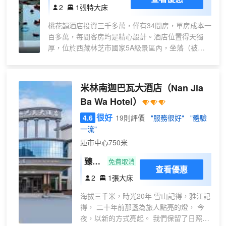
暖
雪
2
1張特大床
+
·
全
桃花韻酒店投資三千多萬，僅有34間房，單房成本一
大
百多萬，每間客房均是精心設計。酒店位置得天獨
屋
床
厚，位於西藏林芝市國家5A級景區內，坐落（被譽
智
房
為中國最美雪山）南迦巴瓦峯下，毗鄰雅魯藏布大峽
能
谷；同時也是五鑽度假酒店，全酒店工作人員全年24
+
小時駐店，均有度假酒店工作經歷。酒店不僅僅是提
加
米林南迦巴瓦大酒店
（Nan Jia
供住宿，更可做到一價全包式的目的地體驗服務。酒
濕
Ba Wa Hotel）
店整棟大樓可從不同角度觀賞南迦巴瓦峯——觀景水
器
池倒影、360°全玻璃幕牆全景、頂樓1100多平方開
很好
4.6
19則評價
"服務很好"
"體驗
）
放式露台！早起亦可看多雄拉雪山日照金山，日落看
一流"
南迦巴瓦日照金山；閒暇時間，捧一杯咖啡閒看庭前
距市中心750米
花開花落，天上雲捲雲舒；月空高照，攜三兩好友在
大露台等候浪漫的星空銀河。庭院內—春有桃紅草
臻選
免費取消
查看優惠
綠、夏有微風習習、秋有層林盡染、冬有銀裝素裹，
高級
2
1張大床
四季皆宜，宛如人間仙境！ 酒店官方自營客房、餐
大床
飲、咖啡等項目；其中設各類客房（呈現L型觀景，
海拔三千米，時光20年 雪山記得，雅江記
房
全部落地窗均朝向南迦巴瓦峯），配套兩台接送專
得， 二十年前那盞為旅人點亮的燈， 今
車，地暖空調加濕器熨燙機洗衣機烘乾機等；餐飲以
夜，以新的方式亮起。 我們保留了日照金
當地特色宴為主、招牌為松茸石鍋雞、手抓犛牛排湯