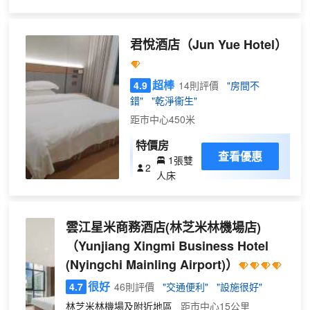
山倒映大堂， 松茸的香氣縈繞長廊； 但新
鍋等熱食類，新鮮食材均採購於林芝本地。多功能廳
增了迴盪雪山回聲的祕境KTV， 蒸騰雲海
既是可品嚐香氣四溢的咖啡大堂吧，又可變換分隔為
的藏藥浴房， 直播雪山真容的智能穹頂。
君悅酒店
（Jun Yue Hotel）
50—100人的私密會議室以滿足您的多種需求。
曾經，這裏是318國道盡頭的家； 現在，
這裏是平行時空的交匯點； 一半是燃燒的
松枝， 一半是流淌的數據。 歸來者看見記
超棒
4.9
14則評價
"房間不
憶， 初遇者遇見想象； 海拔3000米， 時
錯"
"乾淨衞生"
間在此彎曲，為所有抵達與重逢！
距市中心450米
特價房
查看優惠
1張雙
2
人床
雲江星米商務酒店(林芝米林機場店)
（Yunjiang Xingmi Business Hotel
(Nyingchi Mainling Airport)）
很好
4.7
46則評價
"交通便利"
"設施很好"
林芝米林機場及附近地區
距市中心15公里