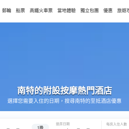
郵輪
船票
高鐵火車票
當地體驗
獨立包團
優惠
旅遊
南特的
附設按摩
熱門酒店
選擇您需要入住的日期，搜尋南特的至抵酒店優惠
退房日期
每房入住人數
1晚