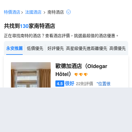
特價酒店
>
法國酒店
>
南特
酒店
共找到
130
家南特
酒店
正在尋找南特的酒店？查看酒店評價，挑選最超值的酒店優惠。
永安推薦
低價優先
好評優先
高星級優先
進距離優先
高價優先
歐德加酒店
（Oldegar
Hôtel）
很好
4.5
22則評價
"位置很
好"
"服務很好"
距市中心750米
標準單人房
查看優惠
1張單
1
人床
OLDEGAR 酒店地處南特中心，距離