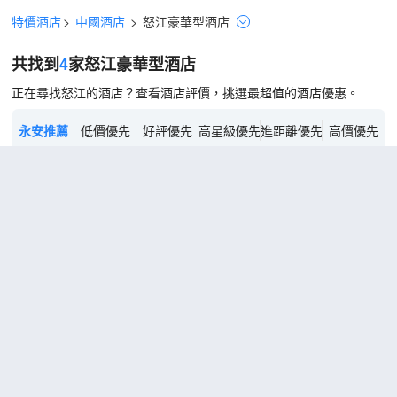
特價酒店
>
中國酒店
>
怒江
豪華型
酒店
共找到
4
家怒江
豪華型
酒店
正在尋找怒江的酒店？查看酒店評價，挑選最超值的酒店優惠。
永安推薦
低價優先
好評優先
高星級優先
進距離優先
高價優先
愛上怒江·布拉底|莊園酒店(怒江福貢店)
（Fall in Love with the Nujiang
River·Buladi Manor Hotel (Fugong
Branch, Nujiang)）
超棒
4.9
124則評價
"環境優雅"
"安靜舒適"
距市中心131公里
高
免費取消
包含餐食
查看優惠
黎
2
1張大床
望