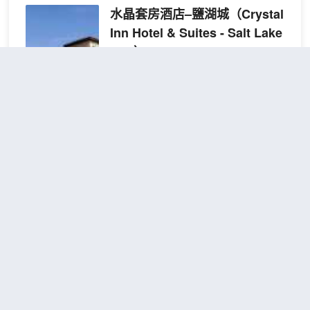
水晶套房酒店–鹽湖城
（Crystal
Inn Hotel & Suites - Salt Lake
City）
不錯
4.4
84則評價
"位置很好"
"體驗
一流"
Downtown Salt Lake City
距市中心600
米
特大
包含餐食
查看優惠
1張特大
床一
2
床
室房
鹽湖城水晶旅店套房酒店位於鹽湖城中心
地段，步行到鹽宮會議中心和三角洲中心
不超過 15 分鐘。 此酒店距離市溪中心 1
英里（1.6 公里），距離鹽湖廟 1.2 英里
（1.9 公里）。 一定要享受一下室內游泳
池、熱水浴缸和桑拿等度假設施。此酒店
鹽湖城機場西部Quality Inn &
還提供免費 WiFi、禮賓服務和滑雪用具寄
Suites
（Quality Inn & Suites
存處。 您可以到服務鹽湖城水晶旅店套房