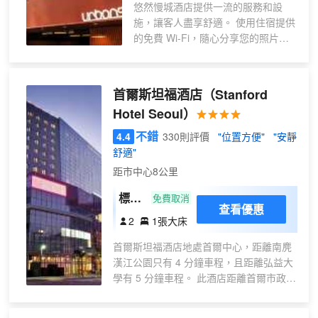
悠然慢城酒店提供一流的服務和設
住）
施，讓客人盡享舒適。 使用住宿提供
的免費 Wi-Fi，隨心分享您的照片或
回復電子郵件。使用住宿提供的服
務，輕鬆安排您在首爾的短途旅行、
景點觀光和其他活動。 提供禮賓服務
首爾斯坦福酒店
（Stanford
等接待服務，力求滿足您的需求。想
Hotel Seoul）
要放鬆嗎？悠然慢城酒店提供客房送
餐服務等無障礙設施，讓您充分享受
不錯
4.4
330則評價
"位置方便"
"安靜
旅行時光。出於健康考慮，整個住宿
舒適"
範圍內嚴禁吸煙。對於想要吸煙的客
距市中心8公里
人，您可前往指定吸煙區吸煙。悠然
慢城酒店的每間住宿都經過精心打造
標準
免費取消
查看優惠
和裝飾，為您創造温馨舒適的氛圍。
雙人
2
1張大床
部分客房提供空調或寢具用品，以使
床房
客人感到舒適便利。 悠然慢城酒店的
首爾斯坦福酒店地處首爾中心，距離南麂
部分客房展示了獨特的設計元素，例
漢江公園只有 4 分鐘車程，且距離弘益大
如獨立的起居室，甚至是陽台或露
學有 5 分鐘車程。 此酒店距離首爾市政廳
台。 部分客房配有室內視頻流媒體、
6.3 英里（10.1 公里），距離景福宮 6.4
每日報紙或電視等室內娛樂設施，為
英里（10.3 公里）。 不要錯過健身俱樂