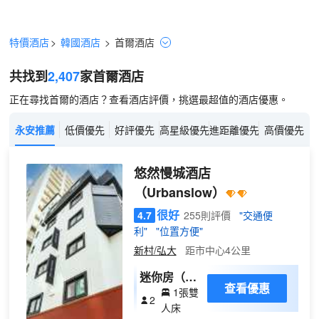
特價酒店
>
韓國酒店
>
首爾
酒店
共找到
2,407
家首爾
酒店
正在尋找首爾的酒店？查看酒店評價，挑選最超值的酒店優惠。
永安推薦
低價優先
好評優先
高星級優先
進距離優先
高價優先
悠然慢城酒店
（Urbanslow）
很好
4.7
255則評價
"交通便
利"
"位置方便"
新村/弘大
距市中心4公里
迷你房（不
查看優惠
1張雙
含停車位，
2
人床
22:00入