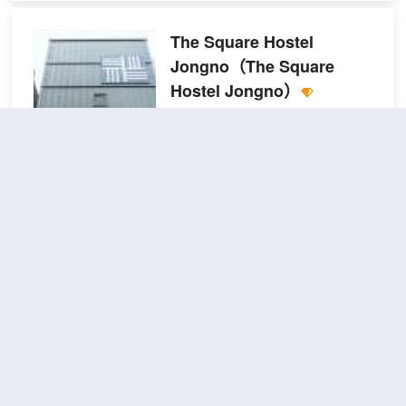
WiFi和自動售貨機等便利服務和設施。 每日 07:00
至 09:30 提供免費的自助早餐。 特色服務/設施包括
The Square Hostel
24 小時前台服務、行李寄存和洗衣設施。 有 207 間
Jongno
（The Square
客房提供冰箱和平板電視；您定能在旅途中找到家的
Hostel Jongno）
舒適。提供免費有線和無線上網，方便您與朋友保持
聯繫；另提供有線頻道，可滿足您的娛樂需求。配備
3.9
56則評價
"位置很好"
"交通
淋浴/盆浴組合的私人浴室提供免費洗浴用品和吹風
便利"
機。便利設施包括保險箱和電熱水壺；而且每天提供
仁寺洞/北村
距市中心1公里
客房服務。
雙床房(私
查看優惠
2張單
人浴室)
2
人床
鍾路廣場旅舍位於首爾鍾路區，步行
前往仁寺洞只需 4 分鐘、前往景福宮
需 14 分鐘。 此青年旅館距離廣藏市
場 0.6 英里（0.9 公里），距離北村
韓屋村 0.9 英里（1.4 公里）。 特色
服務/設施包括快速退房、乾洗/洗衣
Aank成信大學管理的洞穴旅
服務和行李寄存。 有 29 間空調客房
館酒店
（Cave Ryokan
提供微波爐和平板電視；您定能在旅