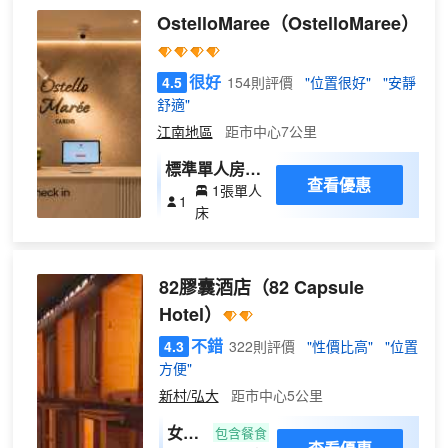
客人提供愉快的入住體驗。 請放心，
部、室內游泳池和桑拿等眾多度假設施。
OstelloMaree
（OstelloMaree）
在某些客房中，您可以找到沖泡咖啡
此酒店還提供免費 WiFi、禮賓服務和婚慶
或茶的器具。 值得注意的是，部分客
服務。 酒店設有多家餐飲設施，包括 2 間
房浴室配有浴袍、毛巾或吹風機，為
餐廳和咖啡館。您可以選擇在Manhattan
很好
4.5
154則評價
"位置很好"
"安靜
您提供便利。 您想要自己做飯嗎？如
Grill and Bar簡單吃一點。您可以到酒吧/
舒適"
果是的話，您一定會喜歡住宿內提供
酒廊，點一杯喜歡的飲品，暢飲一番。每
江南地區
距市中心7公里
的烹飪設備。
天 07:00 至 09:30 提供收費的自助式早
餐。 特色服務/設施包括商務中心、乾洗/
標準單人房
查看優惠
洗衣服務和24 小時前台服務。這家酒店的
1張單人
（床位房）
1
活動設施包括會議中心和6 間會議室。酒
床
（僅女生入
店提供免費自助停車。 有 239 間客房提供
住）
冰箱和液晶電視；您定能在旅途中找到家
的舒適。提供免費無線網絡，方便您與朋
82膠囊酒店
（82 Capsule
友保持聯繫；數碼頻道可滿足您的娛樂需
Hotel）
求。配備淋浴/盆浴組合的私人浴室提供浸
泡浴缸和坐浴桶。便利設施包括可存放筆
不錯
4.3
322則評價
"性價比高"
"位置
記本電腦的保險箱和書桌，以及帶有免費
方便"
市內通話的電話。
新村/弘大
距市中心5公里
女性
包含餐食