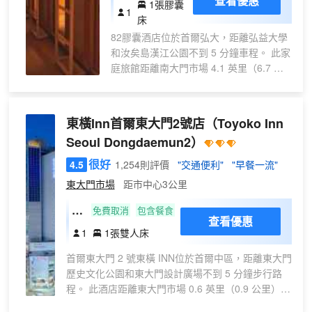
查看優惠
1張膠囊
專用
1
床
宿舍
82膠囊酒店位於首爾弘大，距離弘益大學
（膠
和汝矣島漢江公園不到 5 分鐘車程。 此家
囊）
庭旅館距離南大門市場 4.1 英里（6.7 公
(床
里），距離明洞街 4.2 英里（6.7 公
位
里）。 這個旅館提供指定吸煙區。 每日
房)
08:30 至 10:00 提供免費的英式早餐。 前
東橫Inn首爾東大門2號店
（Toyoko Inn
台只在規定時段有服務人員值班。 酒店的
Seoul Dongdaemun2）
38 間客房定能讓您在旅途中找到家的舒
適。提供免費無線網絡，方便您與朋友保
很好
4.5
1,254則評價
"交通便利"
"早餐一流"
持聯繫。浴室提供淋浴設施和吹風機。便
東大門市場
距市中心3公里
利設施包括書桌和免費瓶裝水；而且每天
提供客房服務。
單
免費取消
包含餐食
查看優惠
人
1
1張雙人床
房
首爾東大門 2 號東橫 INN位於首爾中區，距離東大門
歷史文化公園和東大門設計廣場不到 5 分鐘步行路
程。 此酒店距離東大門市場 0.6 英里（0.9 公里），
距離廣藏市場 0.7 英里（1.2 公里）。 您可利用免費