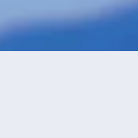
特價酒店
>
中國酒店
>
綏化
附設水療
酒店
共找到
2
家綏化
附設水療
酒店
正在尋找綏化的酒店？查看酒店評價，挑選最超值的酒店優惠。
永安推薦
低價優先
好評優先
高星級優先
進距離優先
高價優先
綏化鑫威温泉水會(綏化站店)
（Xinwei
Hot Spring Hotel）