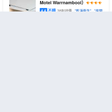
Motel Warrnambool）
不錯
4.4
38則評價
"乾淨衞生"
"房間
不錯"
距市中心500米
精品
免費取消
查看優惠
1張雙人
大床
2
床
房
創新汽車旅館 沃納姆堡地處沃納姆堡中
心，距離瓦南布爾植物園和Flagstaff Hill
Maritime Village (弗拉格斯塔夫山海事村
莊)不到 5 分鐘車程。 此汽車旅館距離瓦
南布爾海灘 1.3 英里（2 公里），距離瓦
南布爾賽馬場 1.3 英里（2 公里）。 這個
深藍酒店及温泉度假村
汽車旅館擁有 3 座樓，共 2 層，並提供指
（Deep Blue Hotel & Hot
定吸煙區。娛樂活動/設施包括附近的温
Springs）
泉。 每天 07:00 至 09:00 提供收費的歐陸
式早餐。 前台只在規定時段有服務人員值
不錯
4.1
91則評價
"温泉舒
班。計劃在沃納姆堡舉辦活動？這家汽車
適"
"房東熱情好客"
旅館擁有 85 平方米（915 平方英尺）的