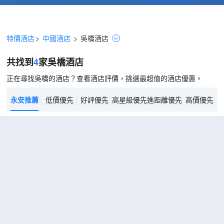
特價酒店
>
中國酒店
>
吳橋
酒店
共找到
4
家吳橋
酒店
正在尋找吳橋的酒店？查看酒店評價，挑選最超值的酒店優惠。
永安推薦
低價優先
好評優先
高星級優先
進距離優先
高價優先
吳橋大運河迎賓館
（Wuqiao
Grand Canal Yun-zen Hotel）
很好
4.7
538則評價
"環境優雅"
"前台
熱情好客"
距市中心3公里
豪華
免費取消