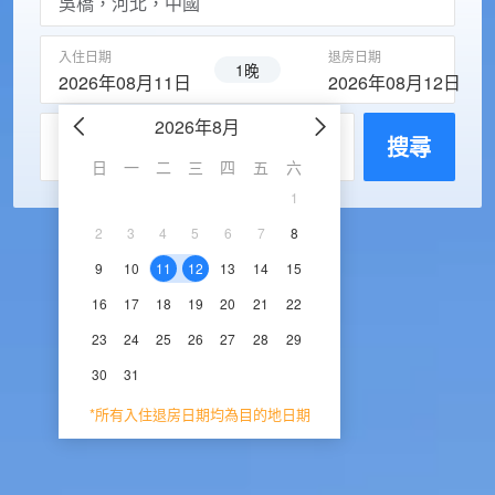
入住日期
退房日期
1晚
2026年08月11日
2026年08月12日
2026年8月
2026年9
每房入住人數
搜尋
日
一
二
三
四
五
六
日
一
二
三
1
1
2
3
2
3
4
5
6
7
8
6
7
8
9
1
9
10
11
12
13
14
15
13
14
15
16
1
16
17
18
19
20
21
22
20
21
22
23
2
23
24
25
26
27
28
29
27
28
29
30
30
31
*所有入住退房日期均為目的地日期