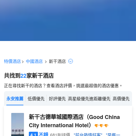
特價酒店
>
中國酒店
>
新干
酒店
共找到
22
家新干
酒店
正在尋找新干的酒店？查看酒店評價，挑選最超值的酒店優惠。
永安推薦
低價優先
好評優先
高星級優先
進距離優先
高價優先
新干古德華城國際酒店
（Good China
City International Hotel）
不錯
4.1
681則評價
"前台熱情好客"
"早餐一