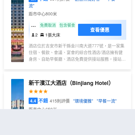
流"
距市中心800米
特
免費取消
包含餐食
查看優惠
價
2
1張大床
大
酒店位於吉安市新干縣金川南大道777號，是一家集
床
住宿、餐飲、會議、宴會的綜合性酒店/酒店擁有健
房
身房、自助早餐廳、酒店免費提供接站服務，接站時
間早上9點至下午18：00，（僅供參考，請以實際為
準）提前1天時間預約，靠近縣火車站，離高鐵站不
到15分鐘，位置方便，交通便利！附近美食一條街/
新干濱江大酒店
（Binjiang Hotel）
酒店是吉安地區按國際興建的酒店，集餐飲、住宿、
娛樂、宴會於一體的多功能大型酒店。酒店豪華、温
馨、典雅，並由香港聯邦國際酒店管理公司管理，以
不錯
4.4
415則評價
"環境優雅"
"早餐一流"
先進的管理、殷勤的服務，全力打造吉安地區酒店業
距市中心650米
的新標杆。
酒店擁有百餘間各式豪華客/套房，品味高雅、温馨
商
免費取消
包含餐食
查看優惠
舒適，以無微不至的周到禮遇來關注所有的待客細節
務
2
2張單人床
是我們為您提供的悉心款待。
雙