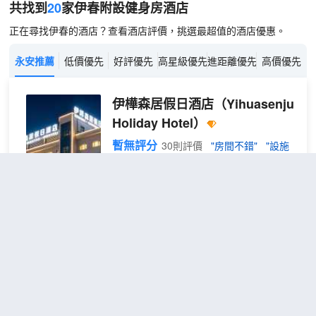
共找到
20
家伊春
附設健身房
酒店
正在尋找伊春的酒店？查看酒店評價，挑選最超值的酒店優惠。
永安推薦
低價優先
好評優先
高星級優先
進距離優先
高價優先
伊樺森居假日酒店
（Yihuasenju
Holiday Hotel）
暫無評分
30則評價
"房間不錯"
"設施
很好"
距市中心3公里
清樺
免費取消
查看優惠
2張單人
標準
2
床
雙床
房
（智
格林豪泰智選酒店(伊春站小興安
能馬
桶
嶺植物園店)
（Chinese to