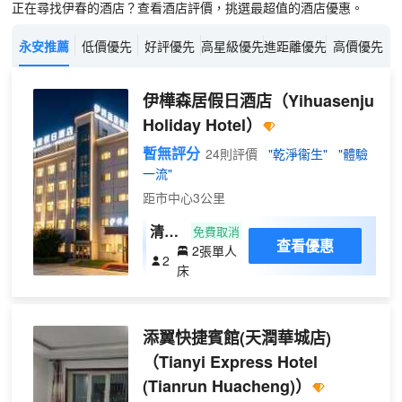
正在尋找伊春的酒店？查看酒店評價，挑選最超值的酒店優惠。
永安推薦
低價優先
好評優先
高星級優先
進距離優先
高價優先
伊樺森居假日酒店
（Yihuasenju
Holiday Hotel）
暫無評分
24則評價
"乾淨衞生"
"體驗
一流"
距市中心3公里
清樺
免費取消
查看優惠
2張單人
標準
2
床
雙床
房
（智
添翼快捷賓館(天潤華城店)
能馬
桶
（Tianyi Express Hotel
+護
(Tianrun Huacheng)）