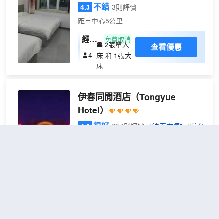
頸記
不錯
4.3
3則評價
憶枕
距市中心5公里
+高
速獨
經濟
免費取消
2張單人
查看優惠
立
地下
4
床 和 1張大
WiFi
家庭
床
）
房
（公
伊春同閲酒店
（Tongyue
共衞
浴）
Hotel）
很好
4.6
654則評價
"泊車方便"
"前台
熱情好客"
距市中心4公里
優選
免費取消
查看優惠
2張單人
雙床
2
床
房
同閲酒店，生活因服務而美麗，服務因用
《深
心而精彩！煙火流年，奔波忙碌裏，尋一
睡床