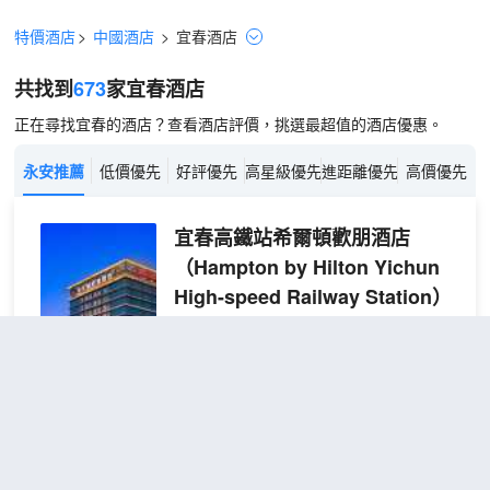
特價酒店
>
中國酒店
>
宜春
酒店
共找到
673
家宜春
酒店
正在尋找宜春的酒店？查看酒店評價，挑選最超值的酒店優惠。
永安推薦
低價優先
好評優先
高星級優先
進距離優先
高價優先
宜春高鐵站希爾頓歡朋酒店
（Hampton by Hilton Yichun
High-speed Railway Station）
超棒
4.9
1,897則評價
"早餐一流"
"前
台熱情好客"
宜春站地區
距市中心3公里
舒適
包含餐食
查看優惠
2張單人
雙床