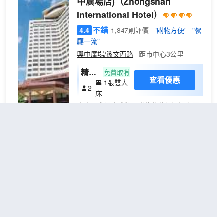
中廣場店)
（Zhongshan
有普蘭特系列定製床墊、中央空調、全套
International Hotel）
高端阿芙精油系列洗浴用品、高速光纖、
wifi等設施，酒店設有餐廳、健身房、多功
不錯
4.4
1,847則評價
"購物方便"
"餐
能會議廳、洗熨烘乾自助洗衣房及寬敞的
廳一流"
閲讀會友書吧，為您提供一個自在、放
興中廣場/孫文西路
距市中心3公里
鬆、休憩、充電、會友的居停空間。同時
自然、靜謐、温暖、樸實的入住體驗與您
精品
免費取消
隨行，是您商務及旅遊出行的上佳選擇。
查看優惠
1張雙人
客房
2
床
中山國際酒店毗鄰風光旖旎的岐江河和百
年老街孫文西路旅遊步行街，南靠著名的
岐江公園，西距中國休閒服裝生產基地
——沙溪僅數公里，交通便利快捷，地理
位置得天獨厚。
L智選酒店(中山富華道孫文步行
中山國際酒店擁有精心設計的各式客房和
街店)
（L smarts select hotel）
豪華套間，房間均配備了光纖專線接口，
並在全店範圍內實現了免登陸wifi連接到互
聯網，讓閣下商務活動和精彩旅途更加便
很好
4.6
571則評價
"前台熱情好
利紛呈。享有“國家特級酒家”和“中華餐飲