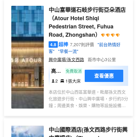
中山富華道石岐步行街亞朵酒店
（Atour Hotel Shiqi
Pedestrian Street, Fuhua
Road, Zhongshan）
超棒
4.8
7,207則評價
"前台熱情好
客"
"早餐一流"
興中廣場/孫文西路
距市中心3公里
高級
免費取消
查看優惠
大床
2
1張大床
房
本店位於中山西區富華道，毗鄰孫文西文
化旅遊步行街、中山興中廣場，步行約3分
鐘；周邊美食、娛樂、購物等設施設備齊
全，從中山北到廣州南僅需30分鐘，深中
通道開通後，中山至深圳寶安機場僅30分
鐘；酒店以閲讀和屬地攝影為主題的人文
中山國際酒店(孫文西路步行街興
酒店，擁有多種温馨舒適的客房，房內配