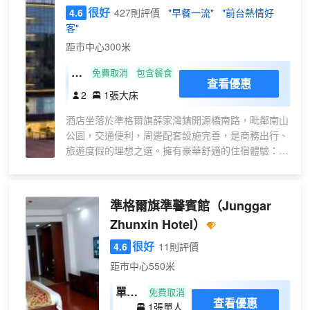
觀影
很好
4.6
427則評價
"早餐一流"
"前台熱情好
體
客"
驗】
距市中心300米
酣
免費取消
包含餐食
查看優惠
睡
2
1張大床
大
酒店坐落於準格爾旗薛家灣鎮開源橋南路，毗鄰南山
床
公園，交通便利，周邊配套設施完善，是商務出行、
房
旅遊度假的理想之選。擁有豪華舒適的住宿體驗：擁
（
有多間精心設計的客房，融合現代簡約風格，配備高
新
品質床品、智能家居系統，為您提供靜謐奢華的入住
風
環境，酒店設有24小時健身中心、洗衣房，小型會議
準格爾旗準馨賓館
（Junggar
系
室，中餐廳，KTV，枱球廳，水療中心（SPA），多
統
Zhunxin Hotel）
功能會議廳支持商務會議服務。
+
很好
4.6
11則評價
智
距市中心550米
能
客
單間
免費取消
查看優惠
控
1張單人
【公