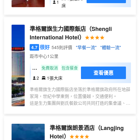
1
）
床
用洗
衣
機】
準格爾旗生力國際飯店
（Shengli
International Hotel）
很好
4.7
545則評價
"早餐一流"
"體驗一流"
距市中心1公里
豪
免費取消
包含餐食
查看優惠
華
2
1張大床
大
準格爾旗生力國際飯店坐落於準格爾旗政府所在地薛
床
家灣，世紀中學東側，位置優越，交通便利。
房
這是生力集團與劉氏餐飲公司共同打造的集會議、餐
飲、住宿、娛樂為一體的豪華飯店，建築面積2.63萬
平方米，主樓高22層，副樓高8層，會議室能容納
300人，有大小宴會廳6個，建築宏偉高大、裝飾富
準格爾旗朗景酒店
（Langjing
麗堂皇。“物超所值”是飯店的經營理念，“客人滿意”
Hotel）
是服務宗旨。期待您的光臨