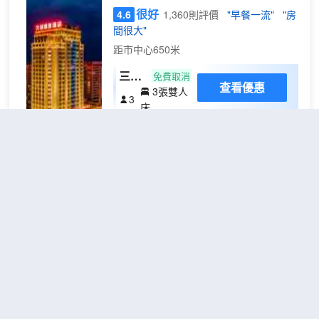
很好
4.6
1,360則評價
"早餐一流"
"房
間很大"
距市中心650米
三人
免費取消
查看優惠
3張雙人
間
3
床
準格爾旗朗景酒店是由藍洋林頓酒店集團
和大誠房地產公司攜手興建的集商務、餐
飲、會議、住宿、休閒於一體的綜合性商
務酒店。酒店位於鄂爾多斯準格爾旗薛家
灣黃金地段，以極具衝擊力的高度建築、
多種主題特色的客房、獨具一格的空中景
錦頤優選酒店(準格爾旗政府店)
觀餐廳、超大的宴會廳等驚豔亮相。酒店
（Jinxuan Preferred Hotel
南鄰103省道，東臨開源路，地理位置優
(Junggar Banner Government
越；建築面積61466㎡，建築高度93.3
米，外觀設計獨特，富有濃郁的現代氣
Store)）
息。酒店擁有行政套房、商務套房、行政
超棒
4.8
1,058則評價
"早餐一流"
"環
客房、豪華客房等不同規格、檔次的客房
境優雅"
330間（套）。客房設施高檔，裝修時