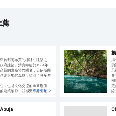
推薦
揚
亞首都阿布賈的標誌性建築之
揚
政府建築。清真寺建於1984年，
的
高聳的宣禮塔而聞名，是伊斯蘭
景
傳統與現代風格，吸引了許多遊
會
園
心，也是文化交流的重要場所。
定
查看更多
的建築細節，並感受寧靜的氛
線
進入祈禱大廳，但可以在指定區
和
和建築藝術。
遊
可以透過計程車或大眾運輸輕鬆
境
 Abuja
Ci
，以示尊重，並注意開放時間以
導