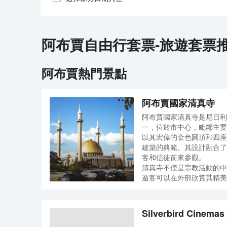
阿布賈
自由行套票-旅遊套票
阿布賈
熱門景點
阿布賈國家清真寺
阿布賈國家清真寺是尼日利
一，位於市中心，毗鄰主要
以其宏偉的金色圓頂和四座
建築的典範。其設計融合了
客和信徒前來參觀。
清真寺不僅是宗教活動的中
遊客可以在外部欣賞其精美
圍。雖然非穆斯林遊客不能
域參觀，並了解伊斯蘭文化
清真寺週邊交通便利，遊客
Silverbird Cinemas
到達。建議參觀時穿著得體