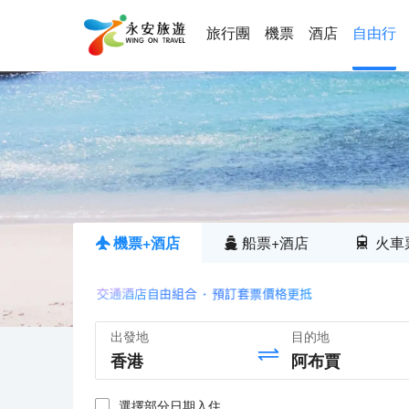
旅行團
機票
酒店
自由行
機票+酒店
船票+酒店
火車
出發地
目的地
選擇部分日期入住