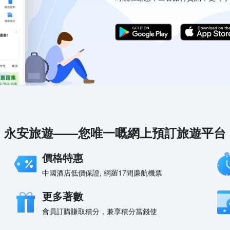
永安旅遊——您唯一嘅網上預訂旅遊平台
價格特惠
中國酒店低價保證, 網羅17間廉航機票
更多著數
會員訂購賺取積分，兼享積分當錢使