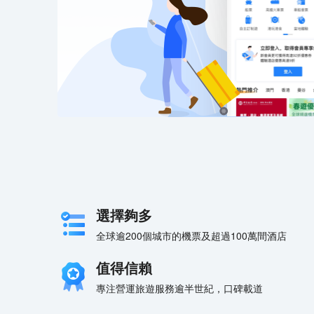
選擇夠多
全球逾200個城市的機票及超過100萬間酒店
值得信賴
專注營運旅遊服務逾半世紀，口碑載道