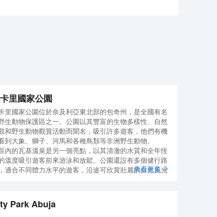
卡里國家公園
卡里國家公園位於奈及利亞東北部的包奇州，是全國有名
野生動物保護區之一。公園以其豐富的生物多樣性、自然
觀和野生動物觀賞活動而聞名，吸引許多遊客，他們有機
看到大象、獅子、河馬和各種鳥類等非洲野生動物。
區內的瓦基溫泉是另一個亮點，以其清澈的水質和全年恆
的溫度吸引遊客前來游泳和放鬆。公園還設有多個健行路
查看更多
，適合不同體力水平的遊客，沿途可欣賞壯麗的自然風光
豐富的動植物。
客可以選擇在園區內的住宿設施過夜，享受寧靜的自然環
。建議在旱季前往，以便更好地觀賞野生動物。公園提供
ty Park Abuja
覽服務，幫助遊客更深入了解當地生態和文化。提前預訂