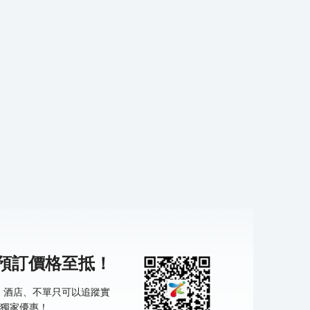
機預訂價格至抵！
票、酒店、不單只可以追蹤實
獨家優惠！