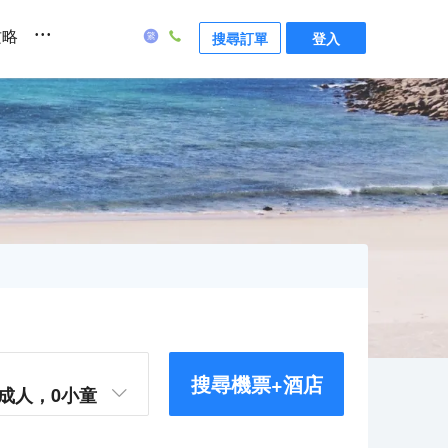
...
攻略
搜尋訂單
登入
搜尋機票+酒店
成人，
0
小童