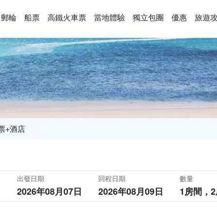
郵輪
船票
高鐵火車票
當地體驗
獨立包團
優惠
旅遊
票+酒店
出發日期
回程日期
數量
2026年08月07日
2026年08月09日
1房間，
2