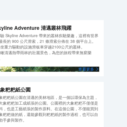
務。 每天 7:00 至 10:30 提供收費的自助式早餐。 特
色服務/設施包括24 小時前台服務、行李寄存和前台
保管箱。酒店提供免費自助停車。 有 44 間空調客房
提供冰箱和智能電視；您定能在旅途中找到家的舒
適。您的卧床備有羽絨被和高檔床上用品。提供免費
kyline Adventure 清邁叢林飛躍
無線網絡，方便您與朋友保持聯繫；有線頻道可滿足
您的娛樂需求。配備淋浴設施的私人浴室提供大花灑
體驗 Skyline Adventure 帶來的叢林疾馳樂趣，這裡有世界
淋浴噴頭和免費洗浴用品。
最長的 900 公尺滑索，21 條滑索分佈在 38 個平台上。
乘坐重力驅動的設施滑板車穿越2100公尺的叢林。
俯瞰清邁熱帶雨林的壯麗景色，為您的旅程帶來無窮樂
。
查看更多
象粑粑紙公園
象粑粑紙公園在清邁的美林地區，是一個以環保為主題，
大象粑粑加工成紙張的公園。公園裡的大象粑粑不僅僅是
料，也是工藝紙張的製作原料。在這個公園，不僅能買到
象粑粑做的紙，還能參觀到粑粑紙的製作過程，也可以自
動手參與製作。