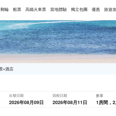
郵輪
船票
高鐵火車票
當地體驗
獨立包團
優惠
旅遊
票+酒店
出發日期
回程日期
數量
2026年08月09日
2026年08月11日
1房間，
2