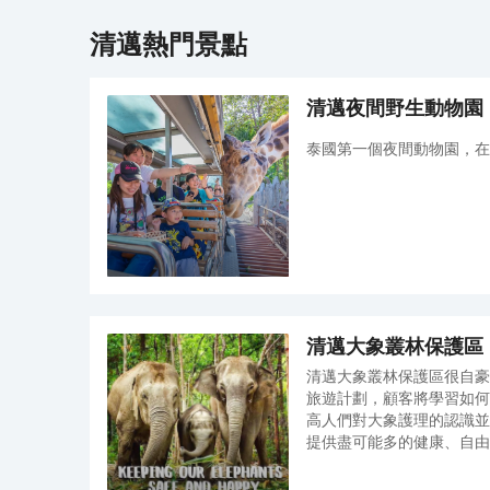
店的其他設施包括免費 WiFi、旅遊/票務服務和接待大
清邁
熱門景點
廳。 在清邁 Rise Suites 酒店，您可以去餐廳享用美
餐。每天 6:30 至 10:30 提供收費的自助式早餐。 特
色服務/設施包括乾洗/洗衣服務、24 小時前台服務和
行李寄存。酒店提供免費自助停車。 有 60 間空調客
清邁夜間野生動物園
房提供迷你吧和平板電視；您定能在旅途中找到家的
舒適。提供免費無線網絡，方便您與朋友保持聯繫；
泰國第一個夜間動物園，在
數碼頻道可滿足您的娛樂需求。浴室提供免費洗浴用
品和坐浴桶。便利設施包括電話，以及保險箱和書
桌。
清邁大象叢林保護區
清邁大象叢林保護區很自豪
許多豐富多彩的娛樂活動
旅遊計劃，顧客將學習如何
音樂噴泉與動物園跳舞的
高人們對大象護理的認識並
提供盡可能多的健康、自由