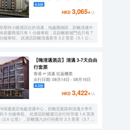
鮮的空氣，住宿內嚴禁吸煙。每間客房均以舒適為宗
4.5
分
旨，提供一系列設施服務，讓您享受靜謐的睡眠，同
3,065
+
HKD
/人
時確保您的舒適度。 部分客房提供空調或寢具用品，
以確保您的舒適和便利。 部分精選客房配有室內視頻
流媒體、每日報紙或電視，以確保為客人提供娛樂。
菲斯特小睡酒店位於清邁，地處購物區，距離清邁中
部分客房配備了沖泡咖啡或茶的器具，您的飲用需求
央節慶商場只有 1 分鐘車程，且距離東城門也只有 7
一定會得到滿足。值得注意的是，部分客房浴室配有
分鐘車程。 此酒店距離清邁夜市 3.2 英里（5.1 公
浴袍、毛巾或吹風機，為您提供便利。 高調開啟假期
里），距離帕邢寺 3.5 英里（5.7 公里）。 您可利用
的美好一天。在位於法漢的1卧室-平方米|帶1個獨立
免費 WiFi、公共區電視和旅遊/票務服務等便利服務和
浴室，您可在早晨享用免費的美味早餐。無論白天還
設施。 特色服務/設施包括行李寄存、前台保管箱和自
是晚上，您都可以隨時從酒店的自助自動售貨機裏買
動售貨機。酒店提供免費自助停車。 有 53 間空調客
【嗨清邁酒店】清邁 3-7天自由
到小零食。
房提供冰箱和液晶電視；您定能在旅途中找到家的舒
行套票
適。提供免費無線網絡，方便您與朋友保持聯繫；有
香港
清邁
往返
機票
線頻道可滿足您的娛樂需求。配備淋浴設施的私人浴
出行日期:
08月14日
-
08月16日
室提供免費洗浴用品和坐浴桶。便利設施包括保險箱
和書桌；而且每天提供客房服務。
4.3
分
3,422
+
HKD
/人
Hi清邁酒店地處清邁中心，距離尼曼路和清邁大學不
到 5 分鐘車程。 此酒店距離週日步行街市場 1.6 英里
（2.6 公里），距離週六步行街夜市 2.3 英里（3.7 公
里）。 您可享受室外游泳池和自行車租賃等度假設
施。此酒店的其他特色包括免費 WiFi和旅遊/票務服