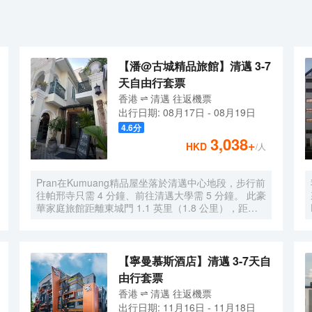
【潘@古城精品旅館】清邁 3-7
天自由行套票
香港
清邁
往返
機票
出行日期:
08月17日
-
08月19日
4.6
分
3,038
+
HKD
/人
Pran在Kumuang精品屋坐落於清邁中心地段，步行前
往帕邢寺只需 4 分鐘、前往清邁大學需 5 分鐘。 此豪
華家庭旅館距離東城門 1.1 英里（1.8 公里），距離
清邁夜市 1.8 英里（3 公里）。 您可到屋頂露台欣賞
美景，還可利用免費 WiFi和禮賓服務等服務和設施。
在Pran在Kumuang精品屋，您可以去餐廳享用美餐。
每日 8:30 至 11:00 提供免費的當地美食早餐。 前台
【寧曼慕斯酒店】清邁 3-7天自
只在規定時段有服務人員值班。 有 4 間空調客房提供
由行套票
液晶電視；您定能在旅途中找到家的舒適。您的精選
香港
清邁
往返
機票
舒適床墊卧床備有羽絨被和高檔床上用品。提供免費
出行日期:
11月16日
-
11月18日
無線網絡，方便您與朋友保持聯繫；有線頻道可滿足