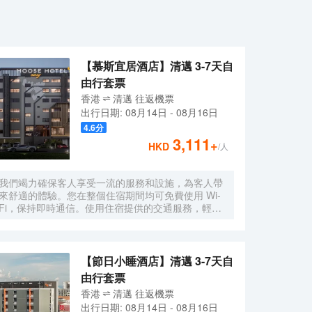
【慕斯宜居酒店】清邁 3-7天自
由行套票
香港
清邁
往返
機票
出行日期:
08月14日
-
08月16日
4.6
分
3,111
+
HKD
/人
我們竭力確保客人享受一流的服務和設施，為客人帶
來舒適的體驗。您在整個住宿期間均可免費使用 Wi-
Fi，保持即時通信。使用住宿提供的交通服務，輕鬆
探索清邁的精彩。開車前來的旅客可享受免費停車。
通過前台提供的禮賓服務，輕鬆計劃您的日常活動，
滿足您的旅行需求。如果您想體驗當地的熱門娛樂活
動，住宿的票務服務可以為您提供幫助。入住位於法
【節日小睡酒店】清邁 3-7天自
漢的1卧室-平方米|帶1個獨立浴室，無需大包小包，
由行套票
洗衣服務可確保您的衣服保持乾淨清新。需要放鬆一
香港
清邁
往返
機票
下嗎？您的客房可提供客房送餐服務，讓您的入住更
出行日期:
08月14日
-
08月16日
加舒適愉快。 請注意，為確保所有客人能夠享受更新