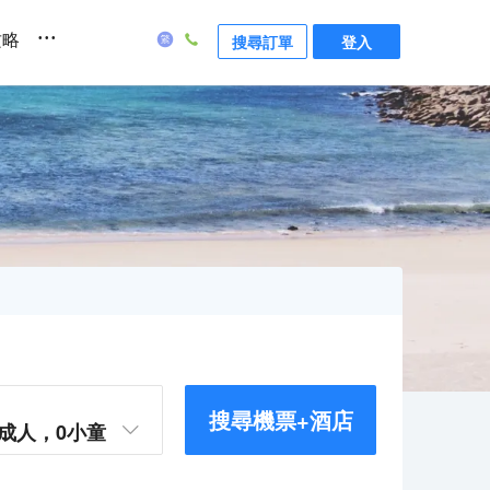
...
攻略
搜尋訂單
登入
搜尋機票+酒店
成人，
0
小童