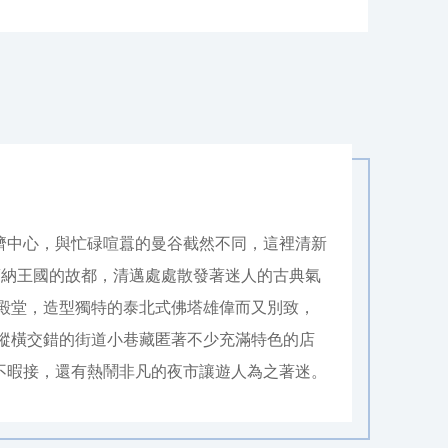
濟中心，與忙碌喧囂的曼谷截然不同，這裡清新
蘭納王國的故都，清邁處處散發著迷人的古典氣
廟殿堂，造型獨特的泰北式佛塔雄偉而又別致，
 縱橫交錯的街道小巷藏匿著不少充滿特色的店
不暇接，還有熱鬧非凡的夜市讓遊人為之著迷。