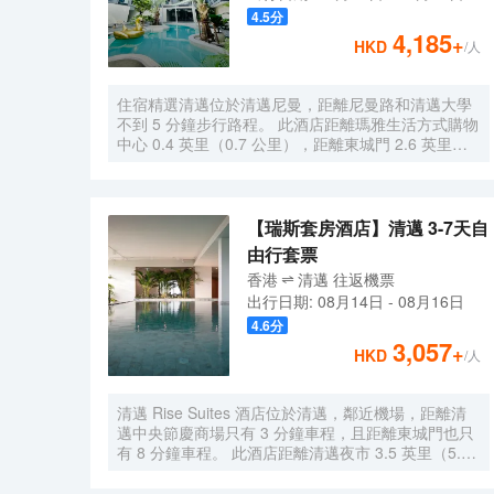
提供免費自助停車。 有 15 間空調客房提供迷你吧和
4.5
分
DVD 播放器；您定能在旅途中找到家的舒適。帶有衞
4,185
+
HKD
/人
星頻道的平板電視可滿足您的娛樂需求；同時提供免
費無線網絡，方便您與朋友保持聯繫。私人浴室提供
免費洗浴用品和吹風機。便利設施包括電話，以及保
住宿精選清邁位於清邁尼曼，距離尼曼路和清邁大學
險箱和書桌。
不到 5 分鐘步行路程。 此酒店距離瑪雅生活方式購物
中心 0.4 英里（0.7 公里），距離東城門 2.6 英里
（4.2 公里）。 您可充分利用室外游泳池等度假設
施，此外還有免費 WiFi和禮賓服務等。 特色服務/設
施包括24 小時前台服務和行李寄存。 有 63 間空調客
房提供迷你吧和智能電視；您定能在旅途中找到家的
【瑞斯套房酒店】清邁 3-7天自
舒適。提供免費無線網絡，方便您與朋友保持聯繫；
由行套票
衞星頻道可滿足您的娛樂需求。配備淋浴設施的私人
香港
清邁
往返
機票
浴室提供吹風機和浴袍。便利設施包括電話，以及保
出行日期:
08月14日
-
08月16日
險箱和書桌。
4.6
分
3,057
+
HKD
/人
清邁 Rise Suites 酒店位於清邁，鄰近機場，距離清
邁中央節慶商場只有 3 分鐘車程，且距離東城門也只
有 8 分鐘車程。 此酒店距離清邁夜市 3.5 英里（5.7
公里），距離瓦洛洛市場 2.8 英里（4.5 公里）。 不
要錯過室內游泳池和健身中心等眾多度假設施。此酒