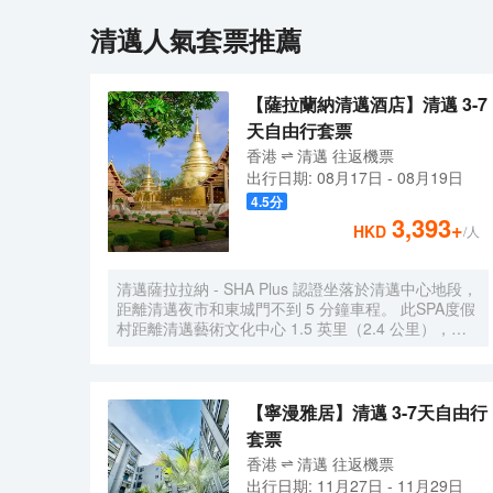
清邁
人氣套票推薦
【薩拉蘭納清邁酒店】清邁 3-7
天自由行套票
香港
清邁
往返
機票
出行日期:
08月17日
-
08月19日
4.5
分
3,393
+
HKD
/人
清邁薩拉拉納 - SHA Plus 認證坐落於清邁中心地段，
距離清邁夜市和東城門不到 5 分鐘車程。 此SPA度假
村距離清邁藝術文化中心 1.5 英里（2.4 公里），距
離帕邢寺 1.8 英里（2.9 公里）。 到全方位服務的
SPA 放鬆一下；在這裏，您可以享受按摩和麪部護
理。此度假村的其他設施包括免費 WiFi、禮賓服務和
宴會廳。 您可以到餐廳享用一頓美餐，也可以待在房
【寧漫雅居】清邁 3-7天自由行
間裏，享受度假村的部分時段客房送餐服務。在忙碌
套票
的一天後，不妨去酒吧/酒廊輕鬆一下。每天 7:00 至
香港
清邁
往返
機票
11:00 提供收費的全套早餐。 特色服務/設施包括豪華
出行日期:
11月27日
-
11月29日
轎車或公務車服務、電腦站點和大堂免費報紙。酒店