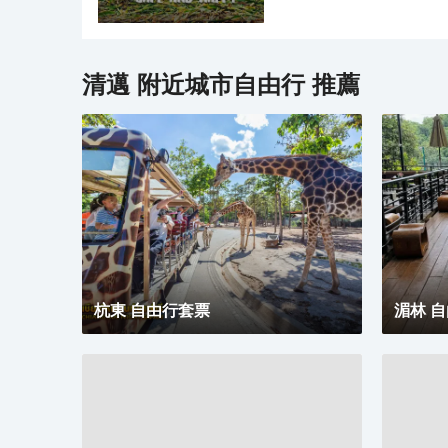
清邁
附近城市自由行 推薦
杭東 自由行套票
湄林 
△ 搭乘電車遊覽公園，有