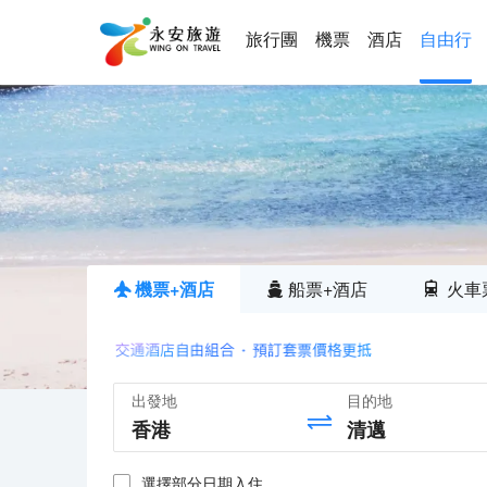
旅行團
機票
酒店
自由行
機票+酒店
船票+酒店
火車
出發地
目的地
選擇部分日期入住