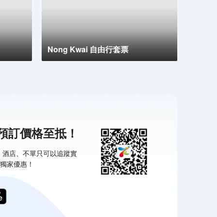
Nong Kwai 自由行套票
 巨型鞦韆的擺動動作令人興奮，腎上腺素飆升！
機預訂價格至抵！
票、酒店、不單只可以追蹤實
獨家優惠！