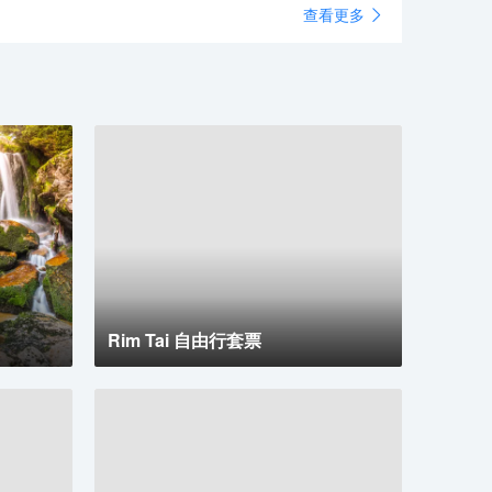
查看更多
 以高達每小時 50 公里的速度飛行，天際線之旅將帶您翱
天際！
Rim Tai 自由行套票
 Skyline 的雪橇卡丁車，這款遊樂設施配備 3 個碟煞點，
家可以透過手柄停車。