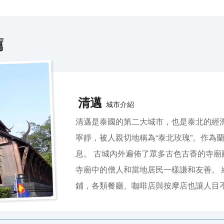
薦
清邁
城市介紹
清邁是泰國的第二大城市，也是泰北的經
寧靜，被人親切地稱為“泰北玫瑰”。作為
息。 古城內外遍佈了眾多古色古香的寺
寺廟中的僧人和當地居民一樣謙和友善。
鋪，各類餐廳、咖啡店與按摩店也讓人目