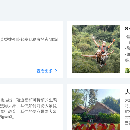
箱、液晶電視機和衣櫃/衣櫥，滿足您入住需求的同時
又能增添家的温馨感。有飲水需求的旅客，酒店還為
您提供了電熱水壺和瓶裝水。除此之外，配備有拖鞋
和24小時熱水的浴室是您消除一天疲勞的好地方。 酒
店提供的體育和休閒設施，旨在為旅客營造多姿多彩
S
的住宿體驗。品質保證的禮賓服務，讓您真正體驗賓
至如歸的享受。
-
黃昏或夜晚觀察到稀有的夜間動物。
上
-
-
趣
查看更多
大
地推出一項道德和可持續的生態
大
，例如親手餵可愛的長頸鹿食物，給老虎寶寶餵奶，可以欣賞壯觀的
照顧大象。我們如何對待大象提
將
盛大表演。
進行教育。我們的使命是為大象
肥
和幸福。
大
己