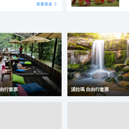
查看更多
△
翔
自由行套票
湄拉瑪 自由行套票
△
玩
機會投餵小動物