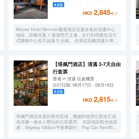
您的娛樂需求。浴室提供獨立的浴缸和淋浴，配有大
4.5
分
花灑淋浴噴頭和吹風機。
2,845
+
HKD
/人
Moose Hotel Nimman麋鹿酒店尼曼坐落於清邁中心
地段，距離尼曼 1 號僅咫尺之遙，步行到瑪雅生活方
式購物中心也不超過 5 分鐘。 此酒店距離清邁大學
0.5 英里（0.8 公里），距離週日步行街市場 2.2 英里
（3.6 公里）。 您可利用酒店的按摩慰勞一下自己，
或者享受24 小時健身中心等度假設施。此酒店的其他
設施包括免費 WiFi和禮賓服務。 您可以到餐廳享用一
【塔佩門酒店】清邁 3-7天自由
頓美餐；也可去酒店的咖啡館吃些點心。每天一次免
行套票
費招待會舉行免費招待會，您可以藉此結識其他住
香港
清邁
往返
機票
客。在忙碌的一天後，不妨去酒吧/酒廊輕鬆一下。每
出行日期:
08月17日
-
08月19日
日 6:00 至 11:00 提供免費的自助早餐。 特色服務/設
施包括乾洗/洗衣服務、24 小時前台服務和多語言服
4.5
分
務。酒店設有收費的24 小時往返機場班車，此外還提
2,815
+
HKD
/人
供免費自助停車。 有 80 間空調客房提供壁爐和智能
電視；您定能在旅途中找到家的舒適。提供免費無線
網絡，方便您與朋友保持聯繫；有線頻道可滿足您的
塔佩門酒店坐落於夜市區域，優越的地理位置使它成
娛樂需求。便利設施包括電話，以及保險箱和書桌。
為清邁一個令人嚮往的住宿選擇。 在該地區觀光很容
易，Segway Gibbon平衡車騎行、Pop Car Rent和
Pop Pop Rider Ching Mai都在酒店附近。 客房內的
所有設施都是經過精心的考慮和安排，包括房內保險