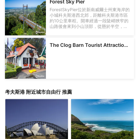
Forest Sky Pier
ForestSkyPier位於新南威爾士州東海岸的
小城科夫斯港西北郊，距離科夫斯港市區
約10公里車程。開車經過一段陡峭狹窄的
山路後會來到小山頂部，從懸於半空，長
達約40米的木質觀景台可以居高臨下欣賞
科夫斯港、碼頭、機場及周圍的村莊，視
野很好。邊上有停車場，不需要走很長的
The Clog Barn Tourist Attraction & Caravan Park
路。
考夫斯港
附近城市自由行 推薦