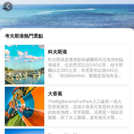
考夫斯港
熱門景點
科夫斯港
科夫斯港是澳洲新南威爾斯州北海岸的臨
海城市，位於悉尼以北540公里，紐卡斯
爾以北385公里，布里斯本以南440公
里。「BIGBANANA」樂園是當地有名的
景點，非常值得一去。
大香蕉
TheBigBananaFunPark入口處有一個大
型香蕉模型，這個大香蕉可算是科夫斯港
的知名地標，非常顯眼。這裡是一個綜合
樂園，除了水上樂園，還有激光大戰，旋
轉木馬和長滑梯等娛樂遊戲。