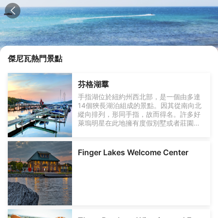
傑尼瓦
熱門景點
芬格湖羣
手指湖位於紐約州西北部，是一個由多達
14個狹長湖泊組成的景點。因其從南向北
縱向排列，形同手指，故而得名。許多好
萊塢明星在此地擁有度假別墅或者莊園。
這裡秋季的紅葉也非常出名，你可以從康
奈爾大學的高地俯瞰看整片湖區，漫山遍
野的紅葉與蔚藍的湖水相互呼應，令人陶
Finger Lakes Welcome Center
醉。