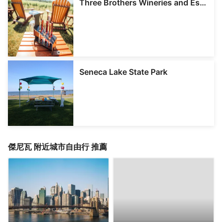
Three Brothers Wineries and Estates
Seneca Lake State Park
傑尼瓦
附近城市自由行 推薦