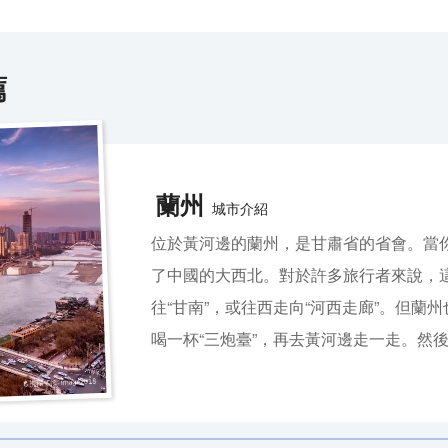
薦
蘭州
城市介紹
位於黃河邊的蘭州，是甘肅省的省會。當
了中國的大西北。對於許多旅行者來說，
往“甘南”，或往西走向“河西走廊”。但
喝一杯“三炮臺”，再去黃河邊走一走。然