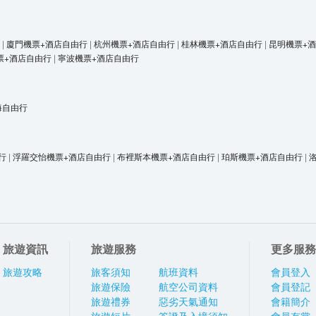
|
廈門機票+酒店自由行
|
杭州機票+酒店自由行
|
桂林機票+酒店自由行
|
昆明機票+
票+酒店自由行
|
寧波機票+酒店自由行
海自由行
行
|
浮羅交怡機票+酒店自由行
|
布裡斯本機票+酒店自由行
|
珀斯機票+酒店自由行
|
旅遊資訊
旅遊服務
更多服務
旅遊攻略
旅客須知
航班資料
會員登入
旅遊保險
航空公司資料
會員登記
旅遊禮券
惡劣天氣通知
會籍簡介