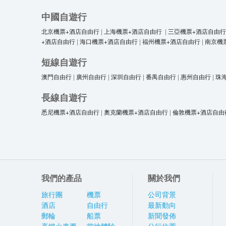
中國自遊行
北京機票+酒店自由行
|
上海機票+酒店自由行
|
三亞機票+酒店自由行
+酒店自由行
|
海口機票+酒店自由行
|
福州機票+酒店自由行
|
南京機
短線自遊行
澳門自由行
|
廣州自由行
|
深圳自由行
|
番禺自由行
|
惠州自由行
|
珠
長線自遊行
悉尼機票+酒店自由行
|
奧克蘭機票+酒店自由行
|
倫敦機票+酒店自由
我們的產品
關於我們
旅行團
機票
公司背景
酒店
自由行
最新動向
郵輪
船票
新聞發佈