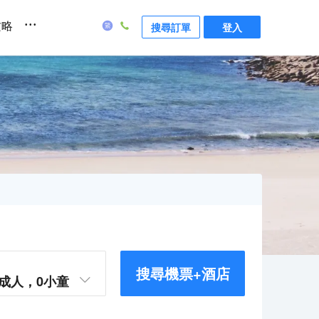
...
攻略
搜尋訂單
登入
搜尋機票+酒店
成人，
0
小童