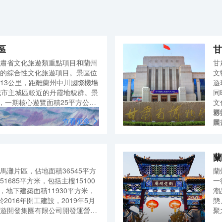
區
甘
肅省文化旅遊類重點項目和蘭州
甘
的綜合性文化旅遊項目。景區位
文
13公里，距離蘭州中川國際機場
遊
城市主城區較近的丹霞地貌群。景
同
，一期核心遊覽面積25平方公
文
較大的同類型地貌景觀。景區主
彩
博
查看更多
丹霞崖壁、孤峰、幽谷、一線
圖
展
山環水，山體瑰麗多姿，堪稱丹
過
其
興
文
蘭
觀
絲
馬灘片區，佔地面積36545平方
蘭
名
51685平方米，包括主樓15100
一
是
，地下建築面積11930平方米，
潮
代
於2016年開工建設，2019年5月
態
驛
遊開發集團有限公司開發運營，
聚
政
甘
和建築面積，充分展示黃河文
珍
莫