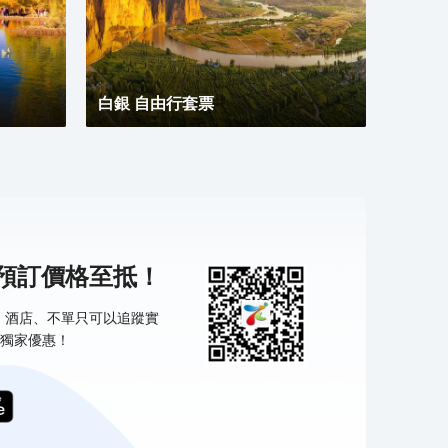
白銀 自由行套票
機預訂價格至抵！
票、酒店、不單只可以追蹤實
獨家優惠！