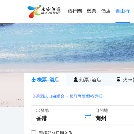
旅行團
機票
酒店
自由行
機票+酒店
船票+酒店
火車
出發地
目的地
選擇部分日期入住