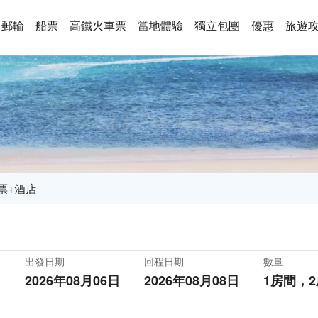
郵輪
船票
高鐵火車票
當地體驗
獨立包團
優惠
旅遊
票+酒店
出發日期
回程日期
數量
2026年08月06日
2026年08月08日
1房間，
2