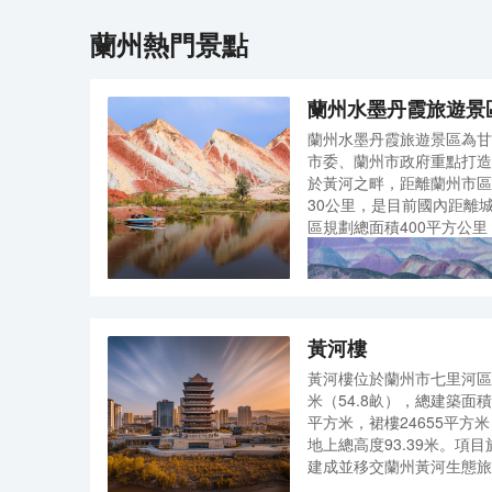
蘭州
熱門景點
蘭州水墨丹霞旅遊景
蘭州水墨丹霞旅遊景區為甘
市委、蘭州市政府重點打造
於黃河之畔，距離蘭州市區
30公里，是目前國內距離
區規劃總面積400平方公里
里，是目前國內已發現面積
要以紅山灣地貌為主，兼有
天、風動石等奇特景觀，依
霞地貌景觀中的精品。
黃河樓
黃河樓位於蘭州市七里河區
米（54.8畝），總建築面積
平方米，裙樓24655平方米
地上總高度93.39米。項目
建成並移交蘭州黃河生態旅
較大限度利用建築現有結構