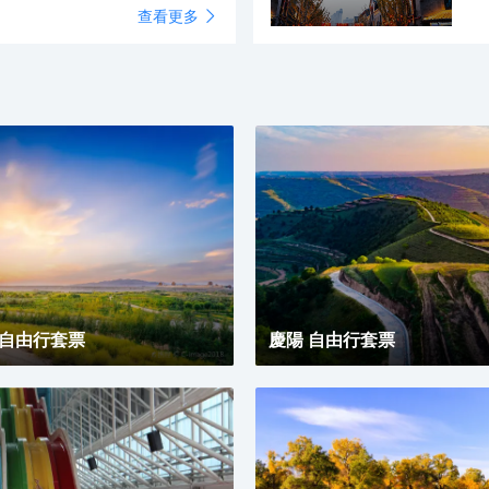
查看更多
化，景區集文化展示、觀光、旅
古
和
霞光、絲路雄鷹、飛天探秘、九
以及休閒等多種功能於一體，成
古
館
天、丹頂攬勝7個觀景平台，絲
築和黃河景觀的地標。一、二樓
式
文
文化廣場、沙韻駝鈴景觀大道以
服務中心，四、五樓餐飲服務
族
肅
甘
等觀景區。
廣電博物館和沉浸式全息智能媒
期
目，蘭州水墨丹霞旅遊景區本著
遊客體驗區，十一樓黃河檔案展
來
持原貌、適度開發」的原則，依
，十四樓雲上茗居，十五樓光影
的
放眼國內旅遊市場，培育蘭州文
景平台，同時配套黃河頌·《大有
今
州文化旅遊的新高地。
經
古
觀
恐
國
展
位
同
甘
啡
 自由行套票
慶陽 自由行套票
有
需
同
絡
免