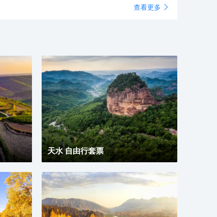
查看更多
代時途經絲綢之路到達這裡留下的珍寶，還有伊斯蘭教在
轉經筒等等，走進展館好像置身於一座輝煌巨大的寺院。
代中國留下的文化，具有特色。在有些區域通過沙盤等方
內展示的佛像、法器等都十分精美，既有漢傳佛教的歷史
復原了古代西域諸國的生活方式與習俗，十分具有少數民
物，也有藏傳佛教珍貴的宗教器物，這樣的融合只有在甘
風情，讓人大開眼界。
這樣漢藏融合的地帶才能看到，非常有特色。
肅彩陶展也在三樓，一走進展館便好像置身於一個遠古時
的部落，古代的茅草屋和正在勞作的部落人群都被複製出
。展館裡的人像非常逼真，走近觀看會讓人產生那是真人
錯覺。館內展示了馬家窯文化、齊家文化、仰韶文化等距
四五千年的眾多陶器，雖然是幾千年前，但當時的陶器已
非常精美，有各種漂亮的花紋和獨特造型，可以一一參
生物主題展分為兩個展館，二樓嘅係化石展，裏面展示咗
。
龍等古代生物嘅化石，比較有名嘅係黃河古象化石，係我
先進發現較大嘅古象化石。三樓嘅就係古象同恐龍嘅模型
，行入展館就好似置身於恐龍世界，小朋友會比較鍾意。
於二樓嘅紅色甘肅主題展館就展示咗革命時期南梁根據地
陝甘寧邊區嘅革命文物，可以去睇下。
肅省博物館的二樓設有一間咖啡廳，價格與外面一般的咖
廳相若，如果走累了可以進去喝杯咖啡休息一下。館內會
天水 自由行套票
不定時的義工為大家提供講解服務，但不一定遇得上。如
預約專人講解，需提前致電預約，價格根據人數和語言不
，約為100-300元不等。亦可透過手機連接館內無線網
，掃描文物的QR code收聽語音講解。另外，館內還提供
費輪椅借用和行李寄存等服務，具體詳情請參閱官網。