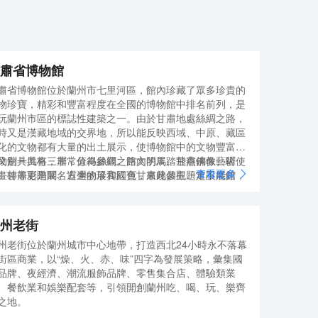
肅省博物館
肅省博物館位於蘭州市七里河區，館內珍藏了眾多珍貴的
物珍寶，精彩和豐富程度在全國的博物館中排名前列，是
玩蘭州市區的標誌性建築之一。由於甘肅地處絲綢之路，
時又是漢藏地域的交界地，所以能反映西域、中原、藏區
化的文物都有大量的出土展示，使博物館中的文物豐富多
又別具風格，非常值得參觀。館內的馬踏飛燕銅像、驛使
物館一共有三層，分為絲綢之路文明展、甘肅佛教藝術
查看更多
畫磚等更是聞名遐邇的珍貴國寶，來此參觀一定不能錯
、甘肅彩陶展、古生物展和紅色甘肅幾個主題常設展館，
。
中以絲綢之路、佛教和彩陶三個主題較為精彩，可以根據
趣前去參觀。一層處仲有一座臨時展館，經常舉辦臨時嘅
物同藝術品展覽。博物館裏面展品眾多，一般走馬觀花參
州老街
一圈落嚟需要將近半日時間。
綢之路文明展位於二樓，是甘肅省博物館的核心展覽，有
州老街位於蘭州城市中心地帶，打造西北24小時永不落幕
的馬踏飛燕銅奔馬像便展示在這裡，這尊銅像的造型現在
街區商業，以“燥、火、赤、味”四字為發展策略，彙集國
中國旅遊的標誌，銅像只有一足著地卻能站穩，展示了古
品牌、夜經濟、潮流服飾品牌、零售集合店、體驗類業
鑄造的高超技藝，馬踏飛燕也是整館的鎮館之寶。有名的
、餐飲業和娛樂配套等，引領開創蘭州吃、喝、玩、樂齊
使圖畫磚也在這裡，上面畫著的驛使圖現在已經是中國郵
之地。
行業的標誌。除了這兩個國寶外，館內有古絲路上的眾多
肅佛教藝術展位於三樓，也是館內的重要展覽，這裡有從
貴文物，其中有中原文化的器物，有西域甚至歐洲文明在
高窟、麥積山石窟複製而來的石窟，藏傳佛教巨大的白塔