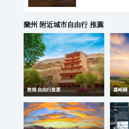
化、絲路文化和蘭州歷史文
景區依托丹霞地貌佈設絲路
遊、遊樂、飲食、民俗體驗
色丹青、丹秀映天、翠峰瀾
為弘揚黃河文化的標誌性建
路古途景觀大門、沙井部落
設置主題演藝區，三樓遊客
蘭州
附近城市自由行 推薦
及全長2550m的丹霞棧道
區，六、七樓新聞發布廳、
作為全省重點文化旅遊類項
體演播廳，八至十二樓設置
「生態環保、綠色發展、保
覽館，十三樓黃河石精品展
托蘭州市獨特的資源優勢，
博物館，十六樓雲上蘭州觀
旅產業新的增長極，打造蘭
蘭州》實景演出。
敦煌 自由行套票
嘉峪關