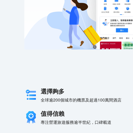
晉升國家5A級旅遊景區和
區將以打造國際旅遊目的地
合地域文化資源，以景區獨
丹霞景區打造成為西部度假
陵和丹霞地貌為核心吸引物
價值、以地質風景資源保護
主，文化體驗、民俗感受、
區。
選擇夠多
全球逾200個城市的機票及超過100萬間酒店
值得信賴
專注營運旅遊服務逾半世紀，口碑載道