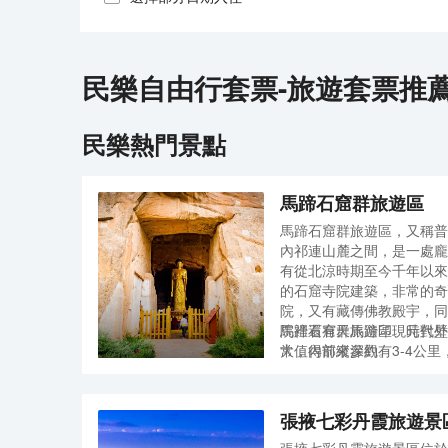
民樂
自由行套票-旅遊套票推
民樂
熱門景點
馬蹄石窟群旅遊區
馬蹄石窟群旅遊區，又稱普
內祁連山麓之間，是一處龐
有從北涼時期至今千年以來
的石窟寺院建築，非常的奇
院，又有藏傳佛教殿宇，同
院裡還有天馬蹄印、元代壁
馬蹄石窟群旅遊區現時對外
常值得前來參觀。
大，內部縱深約有3-4公
洞窟外，主要值得參觀的地
三天佛窟等區域。幾大區域
觀光車會在千佛洞和中心停
張掖七彩丹霞旅遊景
靠，待乘客遊玩過後再前往