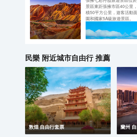
張掖七彩丹霞旅遊景區位於
遊玩馬蹄石窟群旅遊區幾大
景區東距張掖市區40公里
積50平方公里，遊客活動
園和國家5A級旅遊景區。
民樂
附近城市自由行 推薦
景區內有七彩雲海、七彩仙
峽、七彩敖河和萬象土林谷
猴觀海、神龜問天、金蟾問
臥虎等景觀30餘處，是彩
敦煌 自由行套票
蘭州 