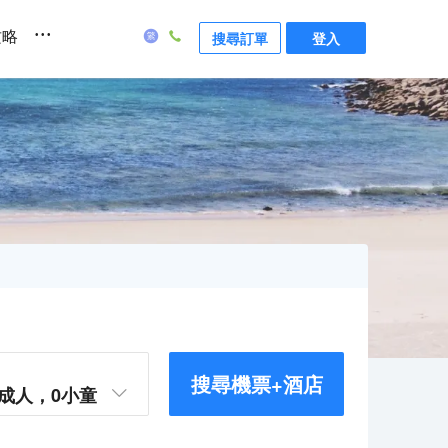
...
攻略
搜尋訂單
登入
搜尋機票+酒店
成人，
0
小童