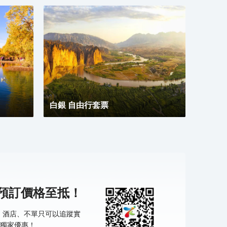
白銀 自由行套票
機預訂價格至抵！
票、酒店、不單只可以追蹤實
獨家優惠！