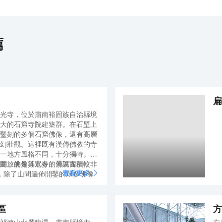
薦
扁
光寺，位於肅南裕固族自治縣境
大的石窟寺院建築群。在石壁上
鑿刻的多個石窟佛像，還有高層
幻壯觀。這裡既有漢傳佛教的寺
一地方風格不同，十分獨特。寺
畫、佛像等眾多的傳說古蹟，非
開放的是其北寺，景區面積較
查看更多
里，除了山間遍佈開鑿的眾多佛像
點有千佛洞、格薩爾王殿、三十
之間距離有幾公里，景區內部的
車場、格薩爾王殿等區域分站停
區
方
下一地點，所以均可乘車遊覽。