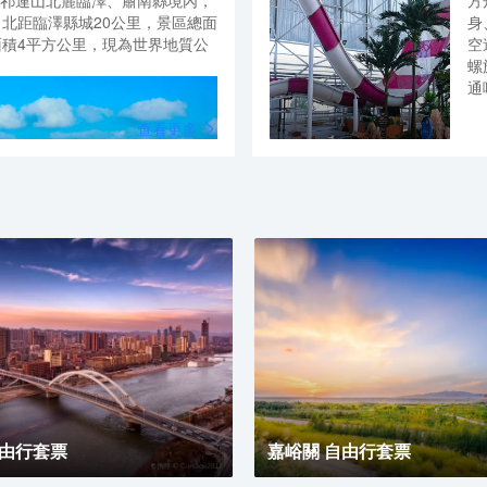
祁連山北麓臨澤、肅南縣境內，
方
石窟需3小時左右。
，北距臨澤縣城20公里，景區總面
身
面積4平方公里，現為世界地質公
空
螺
通
等
查看更多
緣、七彩錦繡、七彩虹霞、臥虎
等7處觀景點，有神龍戲火、靈
道、大扇貝、七彩屏、睡美人、
色丘陵與丹霞地貌的高度複合區。
自由行套票
嘉峪關 自由行套票