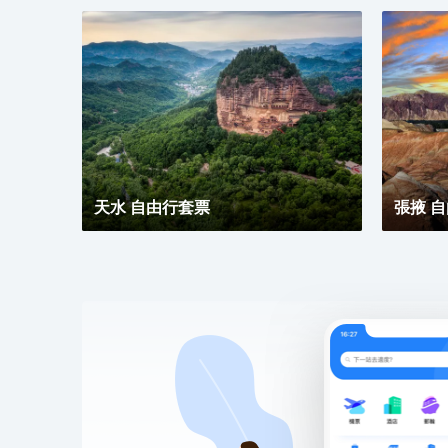
彩色丘陵以其色彩艷麗、層
天水 自由行套票
張掖 
聞名。萬象土林谷丹霞地貌
錯落有致、造型奇絕、鬼斧
一身。