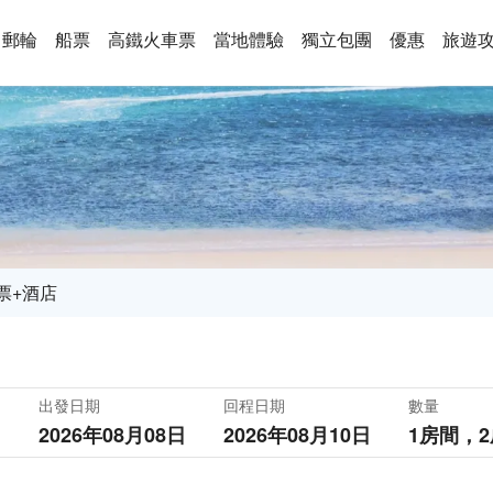
郵輪
船票
高鐵火車票
當地體驗
獨立包團
優惠
旅遊
票+酒店
出發日期
回程日期
數量
2026年08月08日
2026年08月10日
1房間，
2