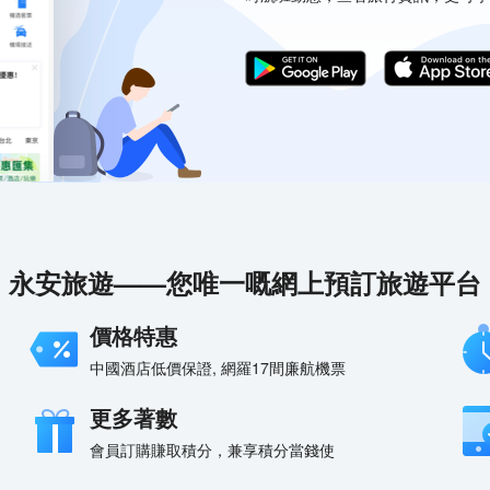
世界地質公園後，張掖七彩丹霞景
為目標，通過深入挖掘和優化組
特旅遊資源和文化底蘊，將七彩
科考型國際旅遊景區；以彩色丘
、體現地質資源美學價值和科考
及開發為目的，地質觀光遊憩為
休閒度假為輔的複合型旅遊景
永安旅遊——您唯一嘅網上預訂旅遊平台
價格特惠
中國酒店低價保證, 網羅17間廉航機票
更多著數
會員訂購賺取積分，兼享積分當錢使