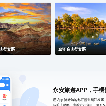
理交錯、氣勢磅礡、場面壯觀而
自由行套票
金塔 自由行套票
景觀區，群峰如林、疏密相生、
神工，集雄、險、奇、秀、幽於
永安旅遊APP，手
用 App 隨時隨地都可輕鬆預訂機
時航班動態，查看旅行資訊，更可享