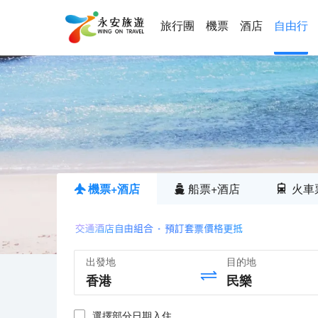
旅行團
機票
酒店
自由行
機票+酒店
船票+酒店
火車
出發地
目的地
選擇部分日期入住