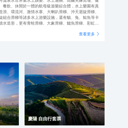
舟溫泉水世界集水上娛樂、水上通關、高爾夫練習場、健
、餐飲、休閒於一體的航母級遊樂綜合體，水上樂園有真
造浪、環流河、激情水寨、大喇叭滑梯、沖天迴旋滑梯、
旋組合滑梯等諸多水上游樂設施，還有貓、兔、鯨魚等卡
噴水造形，更有青蛙滑梯、大象滑梯、鱷魚滑梯、彩虹門
，更是兒童的酷愛。
查看更多
慶陽 自由行套票