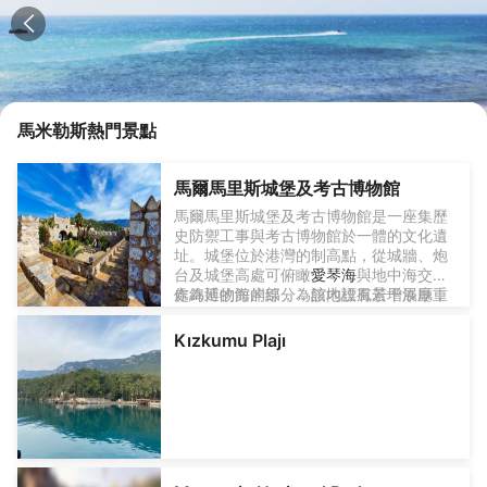
馬米勒斯
熱門景點
馬爾馬里斯城堡及考古博物館
馬爾馬里斯城堡及考古博物館是一座集歷
史防禦工事與考古博物館於一體的文化遺
址。城堡位於港灣的制高點，從城牆、炮
台及城堡高處可俯瞰
愛琴海
與地中海交匯
處綿延的海岸線，為該地標風景增添厚重
作為博物館的部分，館內設有若干展廳，
的歷史感。
展示出土的古希臘、羅馬與拜占庭時期的
古陶器、玻璃器、錢幣、飾品等文物，同
Kızkumu Plajı
時也有民族志展區呈現奧斯曼時期生活用
具、紡織品、武器等。這些展品出土自
Knidos、Burgaz、Hisarönü等地區，反映
了這一帶海洋與陸地交匯的多元文明。