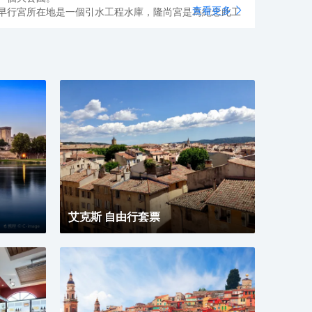
查看更多
早行宮所在地是一個引水工程水庫，隆尚宮是為紀念此工
所作：1839年，為解決乾旱問題而引杜朗斯河水入馬賽的
偉工程耗時10年終於完工，此工程極其浩大，修建了85公
的運河，18座引水橋。為紀念這來之不易的水源，馬賽的
政者決定在水庫上方修建一座宮殿，命名為隆尚宮。
雕中立者為河神，左右兩女神各持葡萄和麥穗，象徵釀酒
農業，外圍幾頭效忠的公牛象徵卡馬爾格地區的畜牧業和
牛傳統。
艾克斯 自由行套票