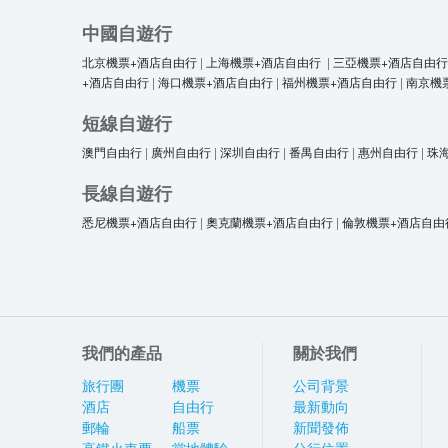
中國自遊行
北京機票+酒店自由行
|
上海機票+酒店自由行
|
三亞機票+酒店自由行
+酒店自由行
|
海口機票+酒店自由行
|
福州機票+酒店自由行
|
南京機
短線自遊行
澳門自由行
|
廣州自由行
|
深圳自由行
|
番禺自由行
|
惠州自由行
|
珠
長線自遊行
悉尼機票+酒店自由行
|
奧克蘭機票+酒店自由行
|
倫敦機票+酒店自由
我們的產品
關於我們
旅行團
機票
公司背景
酒店
自由行
最新動向
郵輪
船票
新聞發佈