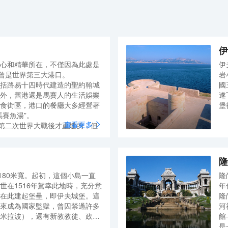
伊
心和精華所在，不僅因為此處是
伊
前曾是世界第三大港口。
岩
括路易十四時代建造的聖約翰城
國
外，舊港還是馬賽人的生活娛樂
遂
食街區，港口的餐廳大多經營著
堡
馬賽魚湯”。
大
查看更多
在第二次世界大戰後才重建的，但
斯
它，除了習慣，應該是有一份曆史
這
裡的魚市場熱鬧非常，碼頭則泊
的
都充滿著法國南部特有的悠閑氣
禦
隆
的
180米寬。起初，這個小島一直
隆
要
世在1516年駕幸此地時，充分意
年
artners與法國景觀設計師
成
在此建起堡壘，即伊夫城堡。這
隆
共同擔綱，一座巨大、猶如一面鏡子的
爆
來成為國家監獄，曾囚禁過許多
河
在此建造起來，它由8根細柱撐
1
米拉波），還有新教教徒、政治
館
，減少視覺重量。
3
堡防守極為嚴密，犯人要從這裡
是
倒映出周圍老港的景色，以及千