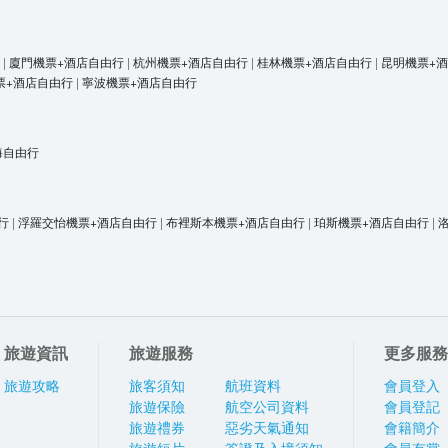
|
廈門機票+酒店自由行
|
杭州機票+酒店自由行
|
桂林機票+酒店自由行
|
昆明機票+
票+酒店自由行
|
寧波機票+酒店自由行
海自由行
行
|
浮羅交怡機票+酒店自由行
|
布裡斯本機票+酒店自由行
|
珀斯機票+酒店自由行
|
旅遊資訊
旅遊服務
更多服務
旅遊攻略
旅客須知
航班資料
會員登入
旅遊保險
航空公司資料
會員登記
旅遊禮券
惡劣天氣通知
會籍簡介