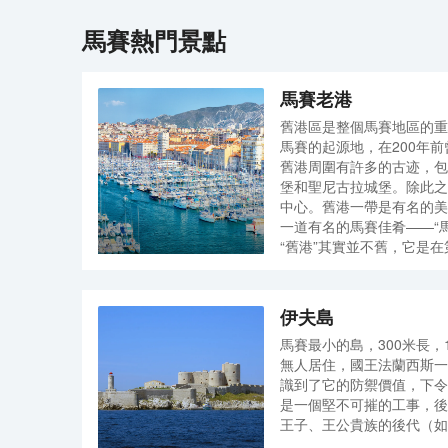
馬賽
熱門景點
馬賽老港
舊港區是整個馬賽地區的重
馬賽的起源地，在200年
舊港周圍有許多的古迹，包
堡和聖尼古拉城堡。除此之
中心。舊港一帶是有名的美
一道有名的馬賽佳肴——“
“舊港”其實並不舊，它是
當地人還是以“舊港”稱呼
情感在其中。每天清晨，這
滿小漁船及小艇，整個港灣
伊夫島
氛。
馬賽最小的島，300米長，
老港鏡面景觀亭
無人居住，國王法蘭西斯一
老港的總體規劃由Foster P
識到了它的防禦價值，下令
Michel Desvigne
是一個堅不可摧的工事，後
46×22公尺的巨大觀景亭
王子、王公貴族的後代（如
起，鏡亭邊角處還逐步打薄
犯、革命家等。據說伊夫城
從不鏽鋼拋光鏡面的頂棚中