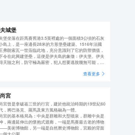
夫城堡
夫堡坐落在距馬賽舊港3.5英裡處的一個面積3公頃的石灰
小島上，是一座邊長28米的方形堡壘建築。1516年法國
王弗朗索瓦一世蒞臨此地，充分意識到了它的防禦價值，
下令在此興建堡壘，這便是伊夫島的象徵：伊夫堡。伊夫
得天險之利，防守極為嚴密，犯人想要逃脫幾無可能，而
仲馬正是根據僅有的兩位越獄者法利亞神甫和愛德蒙·鄧蒂
查看更多
的經曆，寫出了世界名著《基督山伯爵》，伊夫堡也因為
部小說而聲名大噪，如今的伊夫堡內的囚室還按照故事中
布局刻意挖了一條通道。伊夫堡起初是馬賽堅不可摧的防
工事，後來成為國家監獄，曾囚禁過許多王子、王公貴族
尚宮
後代，還有新教教徒、政治犯、革命家等。城堡淪為監獄
尚宮曾是拿破崙三世的行宮，建於他統治時期的19世紀60
追溯到1658年，路易十四在對異教徒的鎮壓中將伊夫堡變
代，將巴洛克、羅馬及東方風格融為一體。
囚禁新教徒和刑事犯的監獄。19世紀，法國資產階級革命
尚宮的基本格局為：中央是群雕和大型噴泉，群雕中央是
發後，伊夫堡完全變成了封建王朝鎮壓政治犯的監獄，自
神，兩邊延伸出的懷抱式迴廊，一端是馬賽最古老的博物
580年關押一名囚犯以來，伊夫島在幾個世紀內共囚禁了
——美術博物館，另一端是自然曆史博物館，宮殿的背面
000多人。
一個大公園。