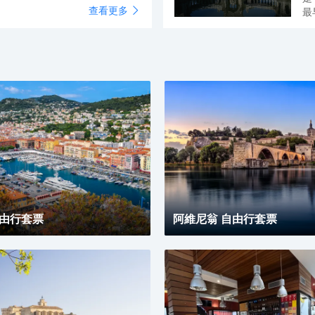
查看更多
然而被關押在這裡的法利亞神甫
最
龐，營造出一種奇異的美感，這
了出去。大仲馬根據他們的經曆，
程
遮雨遮陽的場所，還讓遊客在欣
伯爵》，伊夫城堡正是因為這部
宏
為景觀的一部分。
裡
施
群
和
鬥
自由行套票
阿維尼翁 自由行套票