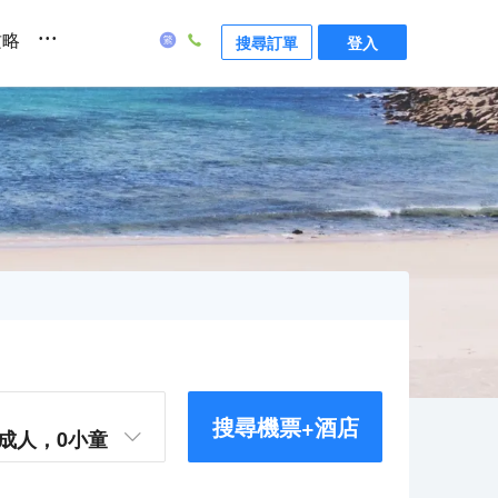
...
攻略
搜尋訂單
登入
搜尋機票+酒店
成人，
0
小童