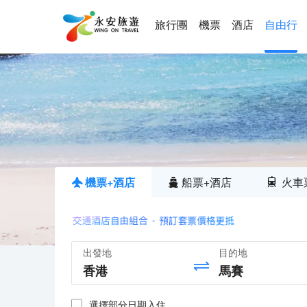
旅行團
機票
酒店
自由行
機票+酒店
船票+酒店
火車
出發地
目的地
選擇部分日期入住