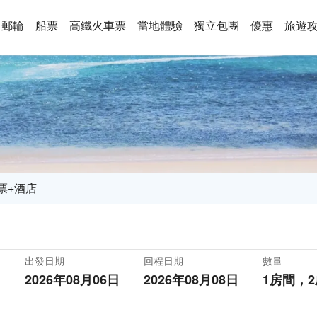
郵輪
船票
高鐵火車票
當地體驗
獨立包團
優惠
旅遊
票+酒店
出發日期
回程日期
數量
2026年08月06日
2026年08月08日
1房間，
2