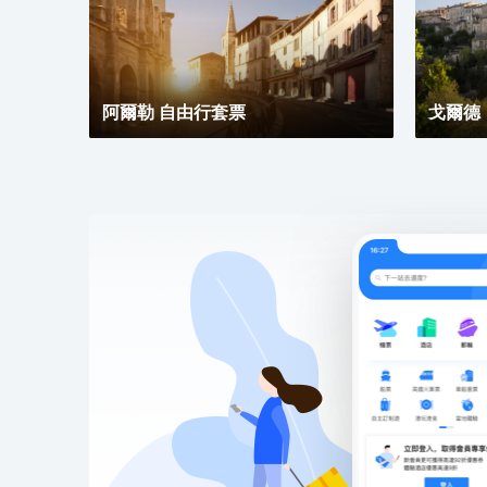
阿爾勒 自由行套票
戈爾德