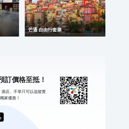
芒通 自由行套票
機預訂價格至抵！
票、酒店、不單只可以追蹤實
獨家優惠！