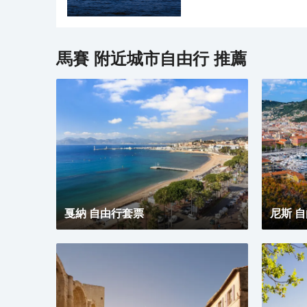
逃出去，簡直是不可能的。
百張駐足觀賞的遊覽者的臉
和愛德蒙·鄧蒂斯成功地逃
不僅僅為遊客提供一個駐足
寫出了著名的小說《基督山
賞老港風景時，自己也能成
小說而聲名大噪。
馬賽
附近城市自由行 推薦
戛納 自由行套票
尼斯 