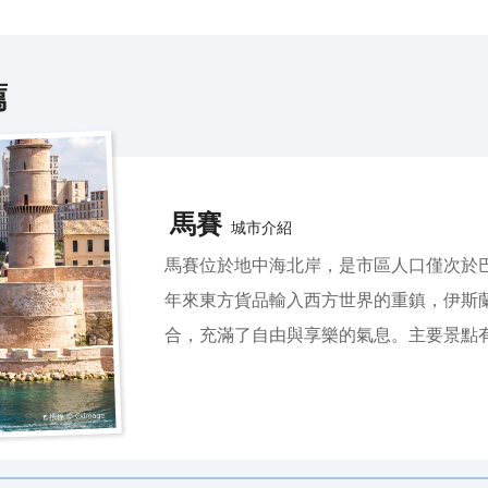
薦
馬賽
城市介紹
馬賽位於地中海北岸，是市區人口僅次於
年來東方貨品輸入西方世界的重鎮，伊斯
合，充滿了自由與享樂的氣息。主要景點