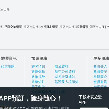
海自由行
行
|
浮羅交怡機票+酒店自由行
|
布裡斯本機票+酒店自由行
|
珀斯機票+酒店自由行
|
旅遊資訊
旅遊服務
更多服務
旅遊攻略
旅客須知
航班資料
會員登入
旅遊保險
航空公司資料
會員登記
旅遊禮券
惡劣天氣通知
會籍簡介
旅遊短片
簽證及入境須知
會員有賞
電子印花
精選優惠
旅行團報名及責任細則
APP預訂，隨身隨心！
下載永安旅遊
APP
永安旅遊APP可隨時隨地查詢訂單訊