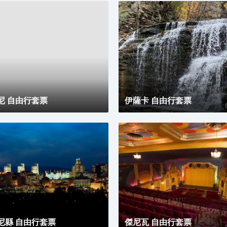
莫
卡
家
蓋超過5,000年的藝術歷史，
體驗及欣賞這些藝術瑰寶。博物
約市的地標區域：大都會第五大
。此外，數以百萬計的人士透過
館互動。
•
尼 自由行套票
伊薩卡 自由行套票
浸
自由女神像和埃利斯島緊密相連，
的
一次令人著迷的體驗。 博物館講
賞
島前往美國開始新生活的故事。
▴
置
覽
尼縣 自由行套票
傑尼瓦 自由行套票