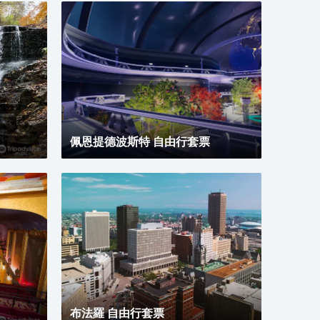
內的《睡蓮》、梵谷的《星夜》、馬蒂斯的《舞蹈》、畢
索的《阿維尼翁少女》等名作，以及雕塑、版畫、攝影、
具、裝置藝術等現代藝術品多達15萬件。
 沉浸式展覽 – 探索位於2樓及80樓的互動博物館，透過沉
佩恩提德波斯特 自由行套票
式畫廊，從1931年開幕日起至成為流行文化標誌，將大樓
故事活現眼前。與金剛會面、與名人時刻拍照留念，並欣
大樓的創新建築。
展覽大致分為繪畫、版畫、攝影、素描、建築與設計、裝
藝術、雕塑和特展。大廳中間有問訊處，可以索取中文導
圖。
布法羅 自由行套票