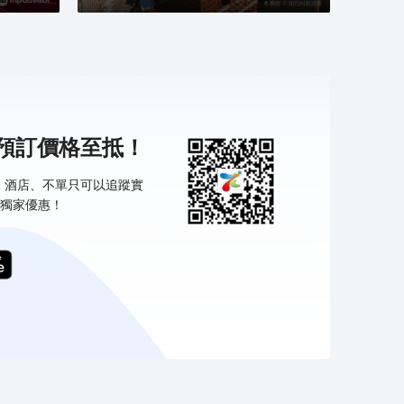
 著名拍攝場地——從《金剛》到《緣份的天空》以至無數
他作品，帝國大廈曾於超過250套電影及電視節目中亮
。
機預訂價格至抵！
票、酒店、不單只可以追蹤實
獨家優惠！
 裝飾藝術傑作——欣賞經過修復的第五大道大堂，其標誌
的金箔天花壁畫、青銅飾面及兩層高的建築模型。其他有
此住宿的備註。