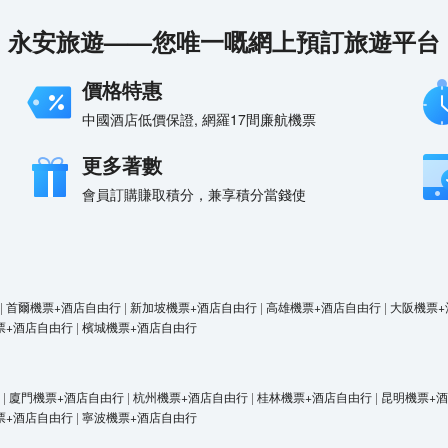
永安旅遊——您唯一嘅網上預訂旅遊平台
價格特惠
中國酒店低價保證, 網羅17間廉航機票
更多著數
會員訂購賺取積分，兼享積分當錢使
△
展
|
首爾機票+酒店自由行
|
新加坡機票+酒店自由行
|
高雄機票+酒店自由行
|
大阪機票+
票+酒店自由行
|
檳城機票+酒店自由行
|
廈門機票+酒店自由行
|
杭州機票+酒店自由行
|
桂林機票+酒店自由行
|
昆明機票+
票+酒店自由行
|
寧波機票+酒店自由行