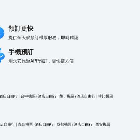
預訂更快
提供全天候預訂機票服務，即時確認
手機預訂
用永安旅遊APP預訂，更快捷方便
可持續發展展覽：帝國大廈在2樓設有可持續發展展覽，
示該建築在能源效益及環保責任方面的承諾。
酒店自由行
|
台中機票+酒店自由行
|
墾丁機票+酒店自由行
|
喀比機票
酒店自由行
|
青島機票+酒店自由行
|
成都機票+酒店自由行
|
西安機票