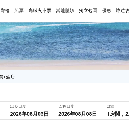
郵輪
船票
高鐵火車票
當地體驗
獨立包團
優惠
旅遊
票+酒店
出發日期
回程日期
數量
2026年08月06日
2026年08月08日
1房間，
2