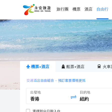
旅行團
機票
酒店
自由行
機票+酒店
船票+酒店
火車
出發地
目的地
選擇部分日期入住