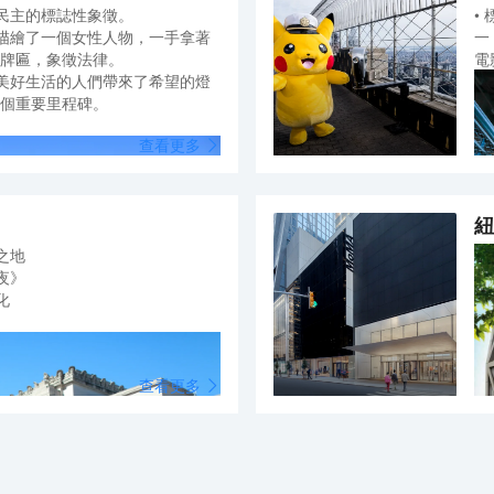
民主的標誌性象徵。
•
描繪了一個女性人物，一手拿著
一
牌匾，象徵法律。
電
美好生活的人們帶來了希望的燈
個重要里程碑。
查看更多
紐
之地
夜》
化
•
達
查看更多
的
自由女神像的必做體驗之一就是爬
廣
通過狹窄的螺旋樓梯進入皇冠，欣
麗景色。
▴