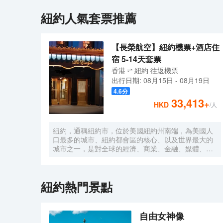
紐約
人氣套票推薦
【長榮航空】紐約機票+酒店住
宿 5-14天套票
香港
紐約
往返
機票
出行日期:
08月15日
-
08月19日
4.6
分
33,413
+
HKD
/人
紐約，通稱紐約市，位於美國紐約州南端，為美國人
口最多的城市、紐約都會區的核心、以及世界最大的
城市之一，是對全球的經濟、商業、金融、媒體、政
治、教育和娛樂具有極大影響力的國際大都會。紐約
還是聯合國總部所在地，因此也被認為是世界外交的
中心。紐約也被稱為世界上最重要的城市和「世界首
紐約
熱門景點
都」。
自由女神像