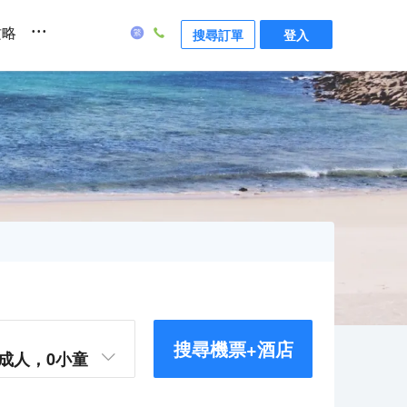
...
攻略
搜尋訂單
登入
搜尋機票+酒店
成人，
0
小童