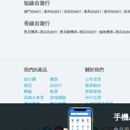
短線自遊行
澳門自由行
|
廣州自由行
|
深圳自由行
|
番禺自由行
|
惠州自由行
|
珠
長線自遊行
悉尼機票+酒店自由行
|
奧克蘭機票+酒店自由行
|
倫敦機票+酒店自由
我們的產品
關於我們
旅行團
機票
公司背景
酒店
自由行
最新動向
郵輪
船票
新聞發佈
高鐵火車票
當地體驗
分行位置
港玩港食
獨立包團
人才招聘及發展
私隱政策
手機
會員用