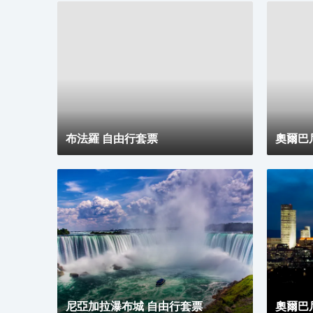
△
大都會藝術博物館的藏品涵
讓來自世界各地的訪客能夠
館設有兩個分館，均位於紐
道分館及大都會修道院分館
網上體驗與大都會藝術博物
布法羅 自由行套票
奧爾巴
△
埃利斯島移民博物館：
參觀埃利斯島移民博物館是
述了數百萬移民經過埃利斯
尼亞加拉瀑布城 自由行套票
奧爾巴