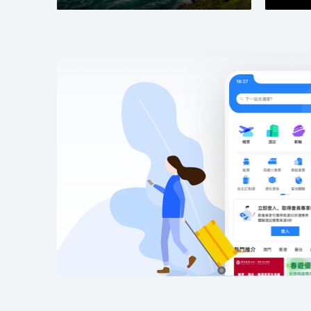
△ 自1870年創立以來，
貴瑰寶的寶庫。每天，藝術
機，跨越時間與文化，展現
△
自由女神像基座訪問：
近距離觀察雕像及其複雜的
示雕像的歷史和意義。
△ 大都會藝術博物館致力
同時代與文化的重要藝術作
們與創意、知識以及彼此聯
更深層理解與欣賞。