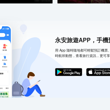
大都會藝術博物館一直致力成為珍
在其畫廊、展覽和活動中煥發生
新穎意念與意想不到的聯繫。
•
其
遊客還可以進入自由女神像基座，
相
細節。 基座上還設有博物館，展
永安旅遊APP，手
用 App 隨時隨地都可輕鬆預訂機
時航班動態，查看旅行資訊，更可享
於收集、研究、保存及展示來自不
品。透過這些努力，博物館將人
•
繫起來，促進對我們共享世界的
性
關