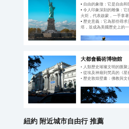
•
自由的象徵：它是自由和
•
令人印象深刻的雕像：它
火炬，代表啟蒙，一手拿著
•
歷史意義：它為那些尋求
塔，並成為美國歷史上的一
大都會藝術博物館
• 人類歷史璀璨文明的匯聚
• 從埃及神廟到梵高的《星
• 歷史敦煌壁畫：佛教與文
△
自由女神像皇冠參觀：
上雕像的皇冠。 遊客可以
紐約
附近城市自由行 推薦
賞紐約港和城市天際線的壯