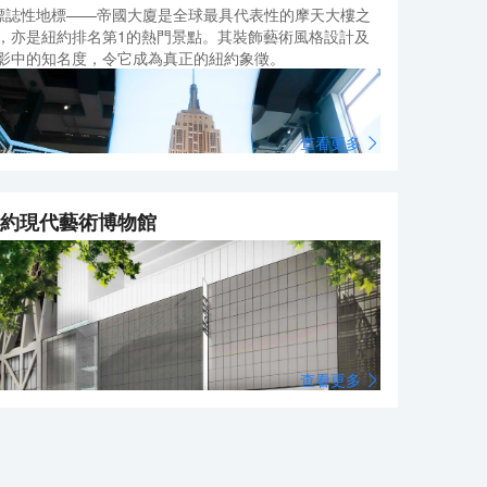
 標誌性地標——帝國大廈是全球最具代表性的摩天大樓之
，亦是紐約排名第1的熱門景點。其裝飾藝術風格設計及
影中的知名度，令它成為真正的紐約象徵。
查看更多
約現代藝術博物館
 壯麗全景景觀——在天氣晴朗的日子，可欣賞360度、遠
80英里的景觀。無論是在86樓的露天觀景台，還是102樓
查看更多
玻璃圍封觀景台，您都能俯瞰中央公園、自由神像、時代
場、布魯克林大橋及鄰近州份。
紐約現代藝術博物館，簡稱MoMA，是紐約的文化象徵。